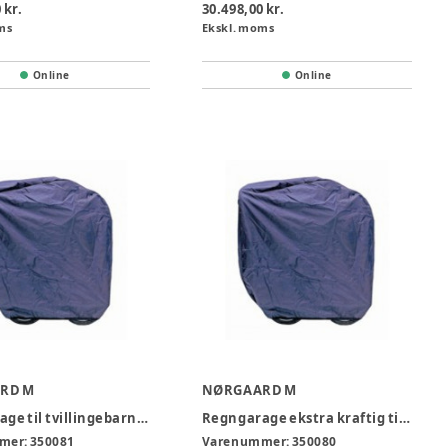
 kr.
30.498,00 kr.
ms
Ekskl. moms
Online
Online
RD M
NØRGAARD M
Regngarage til tvillingebarnevogn
Regngarage ekstra kraftig til barnevogn/ krybbe
mer:
350081
Varenummer:
350080