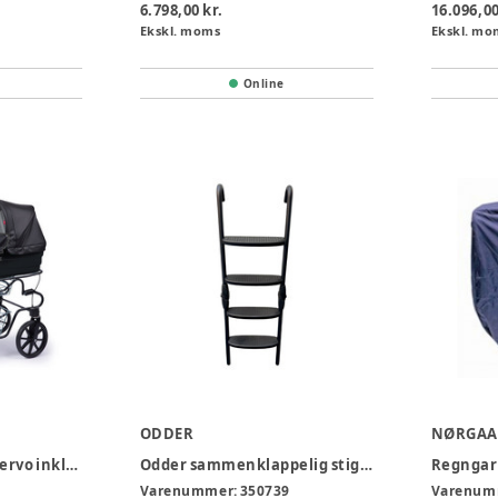
6.798,00 kr.
16.096,00
Ekskl. moms
Ekskl. mo
Online
ODDER
NØRGAA
Odder Green III m. servo inkl. fodvippe
Odder sammenklappelig stige m/ brede trin
Varenummer:
350739
Varenum