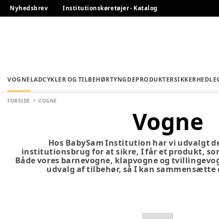
Nyhedsbrev
Institutionskøretøjer - Katalog
VOGNE
LADCYKLER OG TILBEHØR
TYNGDEPRODUKTER
SIKKERHED
LE
FORSIDE
VOGNE
Vogne
Hos BabySam Institution har vi udvalgt de
institutionsbrug for at sikre, I får et produkt, 
Både vores barnevogne, klapvogne og tvillingev
udvalg af tilbehør, så I kan sammensætte 