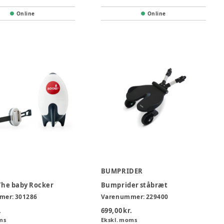
Online
Online
BUMPRIDER
 The baby Rocker
Bumprider ståbræt
mer:
301286
Varenummer:
229400
.
699,00 kr.
ms
Ekskl. moms