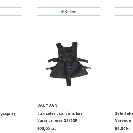
Online
BABYDAN
gsspray
Lux selen, sort åndbar
Sele Sak
Varenummer:
237029
Varenum
399,00 kr.
59,00 kr.