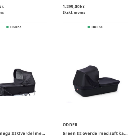
kr.
1.299,00 kr.
ms
Ekskl. moms
Online
Online
ODDER
Odder Omega III Overdel med soft kaleche
Green III overdel med soft kaleche