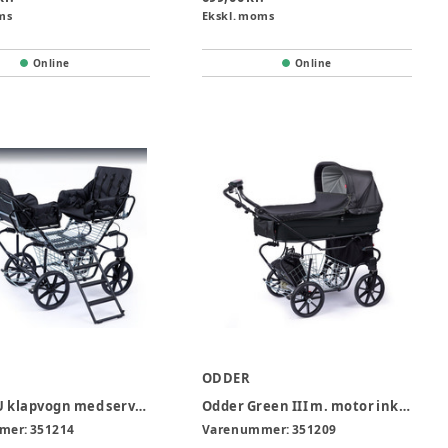
ms
Ekskl. moms
Online
Online
ODDER
Odder 4 U klapvogn med servo inkl fodvippe og frontbøjler
Odder Green III m. motor inkl. fodvippe
mer:
351214
Varenummer:
351209