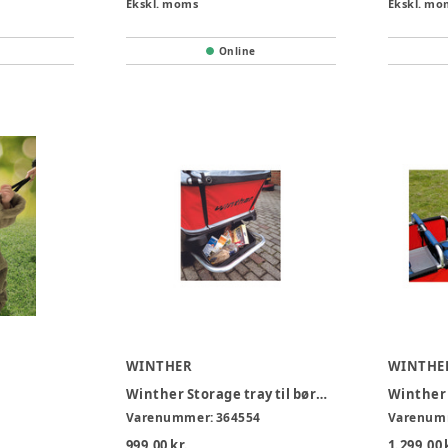
Ekskl. moms
Ekskl. mo
Online
WINTHER
WINTHE
Winther Storage tray til børnebus
Winther
Varenummer:
364554
Varenum
999,00 kr.
1.299,00 