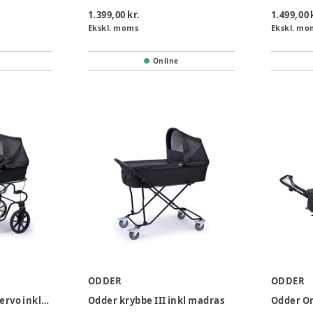
1.399,00 kr.
1.499,00 
Ekskl. moms
Ekskl. mo
Online
ODDER
ODDER
Odder Green III m. servo inkl. madras
Odder krybbe III inkl madras