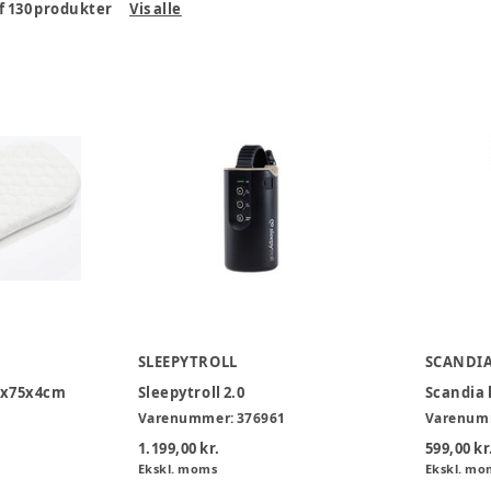
f
130
produkter
Vis alle
SLEEPYTROLL
SCANDI
30x75x4cm
Sleepytroll 2.0
Scandia 
Varenummer:
376961
Varenum
1.199,00 kr.
599,00 kr
Ekskl. moms
Ekskl. mo