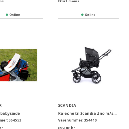
ms
Ekskl. moms
Online
Online
R
SCANDIA
 babysæde
Kaleche til Scandia Uno m/ servo
mer:
364553
Varenummer:
354410
kr.
699,00 kr.