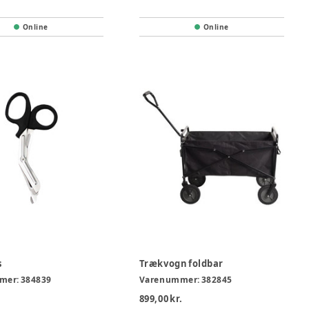
Online
Online
s
Trækvogn foldbar
mer:
384839
Varenummer:
382845
899,00 kr.