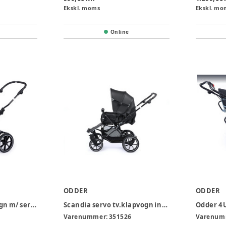
Ekskl. moms
Ekskl. mo
Online
ODDER
ODDER
Scandia Uno klapvogn m/ servo
Scandia servo tv.klapvogn inkl kaleche
Varenummer:
351526
Varenum