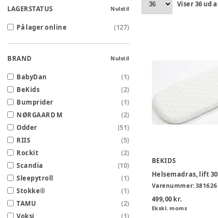
Viser
36
ud a
LAGERSTATUS
Nulstil
På lager online
(
127
)
BRAND
Nulstil
BabyDan
(
1
)
BeKids
(
2
)
Bumprider
(
1
)
NØRGAARD M
(
2
)
Odder
(
51
)
RIIS
(
5
)
Rockit
(
2
)
BEKIDS
Scandia
(
10
)
Helsemadras, lift 
Sleepytroll
(
1
)
Varenummer:
381626
Stokke®
(
1
)
499,00 kr.
TAMU
(
2
)
Ekskl. moms
Voksi
(
1
)