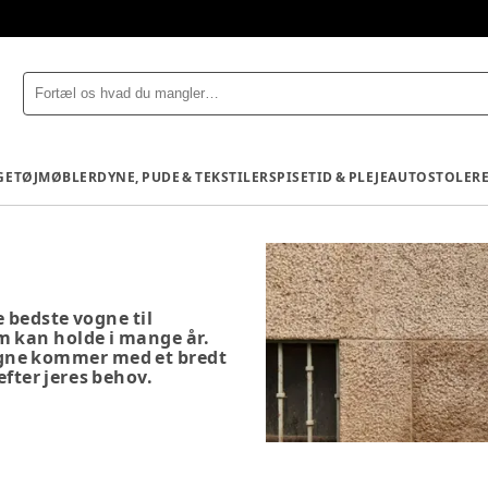
GETØJ
MØBLER
DYNE, PUDE & TEKSTILER
SPISETID & PLEJE
AUTOSTOLE
R
 bedste vogne til
som kan holde i mange år.
ogne kommer med et bredt
efter jeres behov.