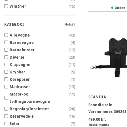
Winther
(
15
)
Online
KATEGORI
Nulstil
Alle vogne
(
43
)
Barnevogne
(
4
)
Børnebusser
(
12
)
Diverse
(
23
)
Klapvogne
(
11
)
Krybber
(
5
)
Køreposer
(
1
)
Madrasser
(
13
)
Motor- og
(
11
)
SCANDIA
tvillingebarnevogne
Scandia sele
Regnslag/Insektnet
(
20
)
Varenummer:
369263
Reservedele
(
16
)
499,00 kr.
Seler
(
7
)
Ekskl. moms