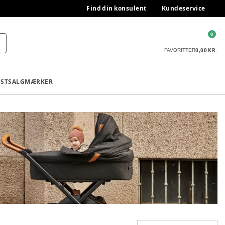
Find din konsulent
Kundeservice
0
0,00 KR.
FAVORITTER
ESTSALG
MÆRKER