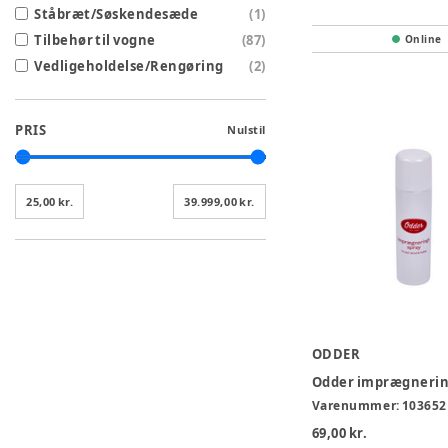
Ståbræt/Søskendesæde
(
1
)
Tilbehør til vogne
(
87
)
Online
Vedligeholdelse/Rengøring
(
2
)
PRIS
Nulstil
25,00 kr.
39.999,00 kr.
ODDER
Odder imprægnerin
Varenummer:
103652
69,00 kr.