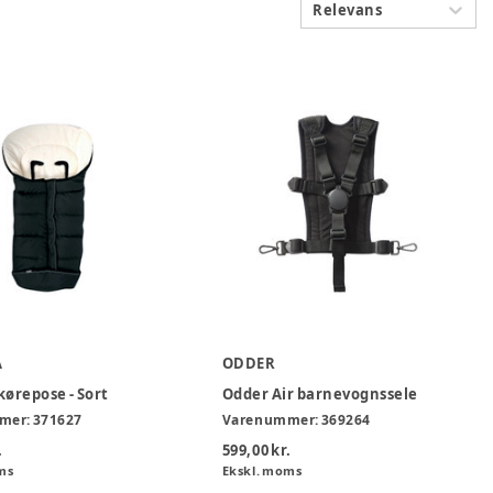
Relevans
A
ODDER
kørepose - Sort
Odder Air barnevognssele
mer:
371627
Varenummer:
369264
.
599,00 kr.
ms
Ekskl. moms