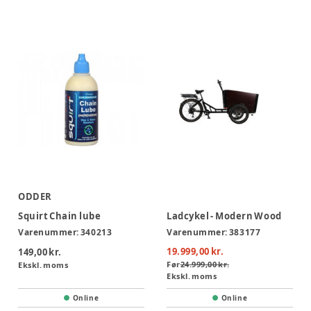
ODDER
Squirt Chain lube
Ladcykel - Modern Wood
Varenummer:
340213
Varenummer:
383177
19.999,00 kr.
149,00 kr.
Før
24.999,00 kr.
Ekskl. moms
Ekskl. moms
Online
Online