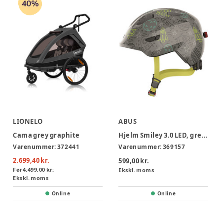
LIONELO
ABUS
Cama grey graphite
Hjelm Smiley 3.0 LED, grey space*, M
Varenummer:
372441
Varenummer:
369157
2.699,40 kr.
599,00 kr.
Før
4.499,00 kr.
Ekskl. moms
Ekskl. moms
Online
Online