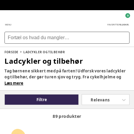
0
0,00 KR.
MENU
FAVORITTER
FORSIDE
LADCYKLER OG TILBEHØR
Ladcykler og tilbehør
Tag børnene sikkert med på farten! Udforsk vores ladcykler
og tilbehør, der gør turen sjov og tryg. Fra cykelhjelme og
refleksveste til fodpumper og ladere – alt til en
Læs mere
bekymringsfri tur.
Filtre
Relevans
89 produkter