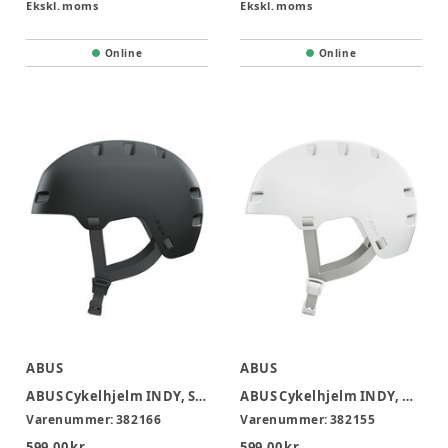
Ekskl. moms
Ekskl. moms
Online
Online
ABUS
ABUS
ABUS Cykelhjelm INDY, Sort 57-61 cm
ABUS Cykelhjelm INDY, Hvid 54-58cm
Varenummer:
382166
Varenummer:
382155
599,00 kr.
599,00 kr.