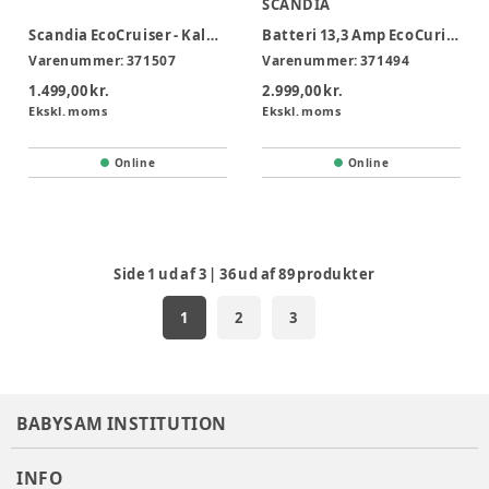
SCANDIA
Scandia EcoCruiser - Kaleche
Batteri 13,3 Amp EcoCuriser
Varenummer:
371507
Varenummer:
371494
1.499,00 kr.
2.999,00 kr.
Ekskl. moms
Ekskl. moms
Online
Online
Side
1
ud af
3
|
36
ud af
89
produkter
1
2
3
BABYSAM INSTITUTION
INFO