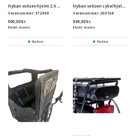
Hyban voksenhjelm 2.0 MIPS, velvet black L 56-61 cm
Hyban voksen cykelhjelm sort str L - 56-61 cm
Varenummer:
372949
Varenummer:
260168
900,00 kr.
949,00 kr.
Ekskl. moms
Ekskl. moms
Online
Online