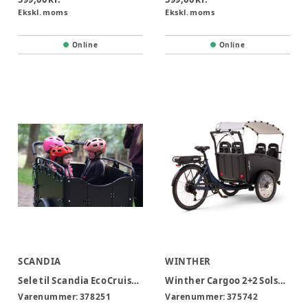
Ekskl. moms
Ekskl. moms
Online
Online
SCANDIA
WINTHER
Sele til Scandia EcoCruiser ladcykel
Winther Cargoo 2+2 Solskærm
Varenummer:
378251
Varenummer:
375742