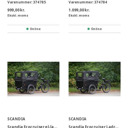
Varenummer:
374785
Varenummer:
374784
999,00 kr.
1.099,00 kr.
Ekskl. moms
Ekskl. moms
Online
Online
SCANDIA
SCANDIA
Scandia Ecocruiser el-ladcykel inkl kaleche 4 pers
Scandia Ecocruiser Ladcykel inkl kaleche 6 pers