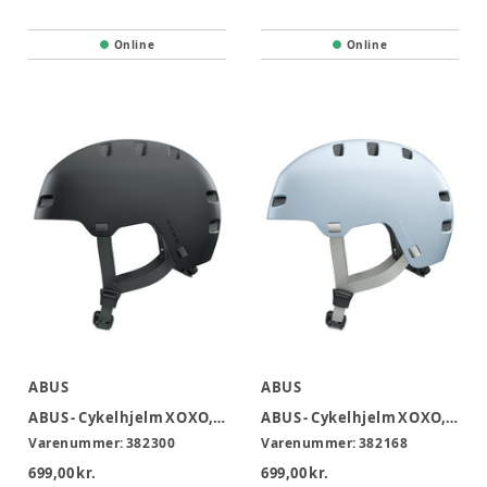
Online
Online
ABUS
ABUS
ABUS - Cykelhjelm XOXO, Sort 51-55cm
ABUS - Cykelhjelm XOXO, Blå 54-58cm
Varenummer:
382300
Varenummer:
382168
699,00 kr.
699,00 kr.