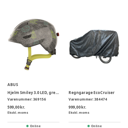
ABUS
Hjelm Smiley 3.0 LED, grey space*, S
Regngarage EcoCruiser
Varenummer:
369156
Varenummer:
384474
599,00 kr.
999,00 kr.
Ekskl. moms
Ekskl. moms
Online
Online