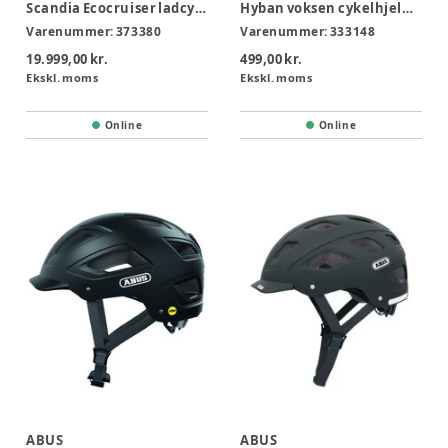
Scandia Ecocruiser ladcykel m. motor 4 pers
Hyban voksen cykelhjelm gul str M - 52-58 cm
Varenummer:
373380
Varenummer:
333148
19.999,00 kr.
499,00 kr.
Ekskl. moms
Ekskl. moms
Online
Online
ABUS
ABUS