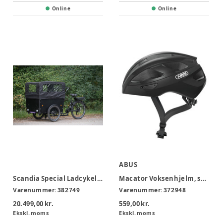
Online
Online
ABUS
Scandia Special Ladcykel med kaleche
Macator Voksenhjelm, shiny velvet black L
Varenummer:
382749
Varenummer:
372948
20.499,00 kr.
559,00 kr.
Ekskl. moms
Ekskl. moms