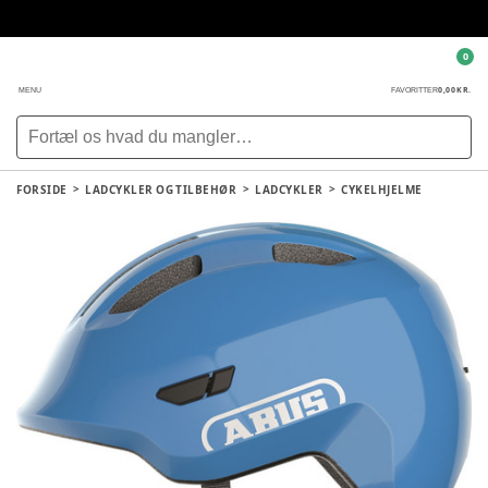
0
0,00 KR.
MENU
FAVORITTER
FORSIDE
LADCYKLER OG TILBEHØR
LADCYKLER
CYKELHJELME