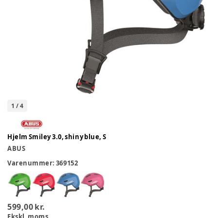
1
/
4
Hjelm Smiley 3.0, shiny blue, S
ABUS
Varenummer:
369152
599,00 kr.
Ekskl. moms