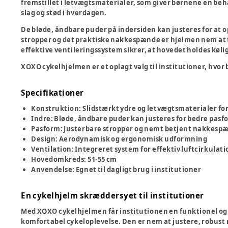
fremstillet i letvægtsmaterialer, som giver børnene en be
slag og stød i hverdagen.
De bløde, åndbare puder på indersiden kan justeres for at
stropper og det praktiske nakkespænde er hjelmen nem at t
effektive ventileringssystem sikrer, at hovedet holdes kølig
XOXO cykelhjelmen er et oplagt valg til institutioner, hvor
Specifikationer
Konstruktion: Slidstærkt ydre og letvægtsmaterialer fo
Indre: Bløde, åndbare puder kan justeres for bedre pasf
Pasform: Justerbare stropper og nemt betjent nakkesp
Design: Aerodynamisk og ergonomisk udformning
Ventilation: Integreret system for effektiv luftcirkulati
Hovedomkreds: 51-55 cm
Anvendelse: Egnet til dagligt brug i institutioner
En cykelhjelm skræddersyet til institutioner
Med XOXO cykelhjelmen får institutionen en funktionel og p
komfortabel cykeloplevelse. Den er nem at justere, robust 