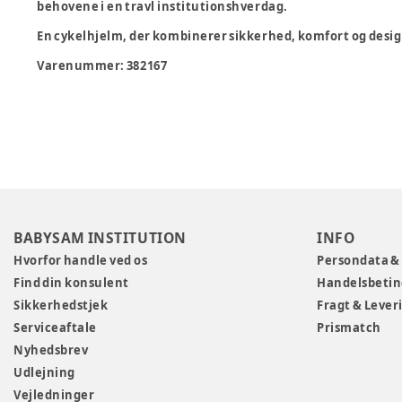
behovene i en travl institutionshverdag.
En cykelhjelm, der kombinerer sikkerhed, komfort og design –
Varenummer:
382167
BABYSAM INSTITUTION
INFO
Hvorfor handle ved os
Persondata &
Find din konsulent
Handelsbetin
Sikkerhedstjek
Fragt & Lever
Serviceaftale
Prismatch
Nyhedsbrev
Udlejning
Vejledninger