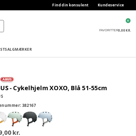
Find din konsulent
Kundeservice
0
0,00 KR.
FAVORITTER
ESTSALG
MÆRKER
US - Cykelhjelm XOXO, Blå 51-55cm
US
renummer:
382167
9,00 kr.