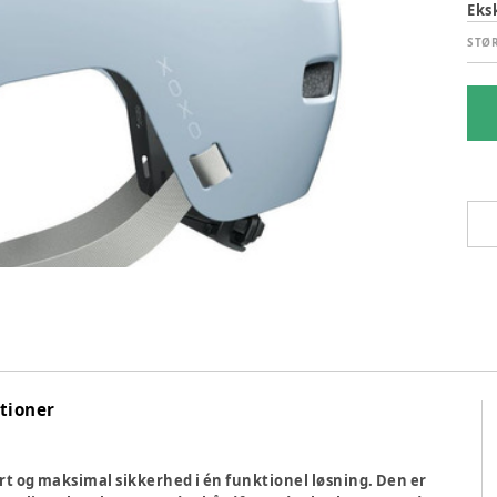
Eks
STØ
utioner
t og maksimal sikkerhed i én funktionel løsning. Den er