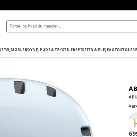
GETØJ
MØBLER
DYNE, PUDE & TEKSTILER
SPISETID & PLEJE
AUTOSTOLE
R
AB
AB
Va
69