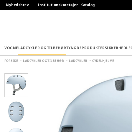
Nyhedsbrev
Institutionskøretøjer - Katalog
VOGNE
LADCYKLER OG TILBEHØR
TYNGDEPRODUKTER
SIKKERHED
LE
FORSIDE
LADCYKLER OG TILBEHØR
LADCYKLER
CYKELHJELME