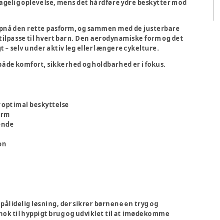
hagelig oplevelse, mens det hårdføre ydre beskytter mod
 opnå den rette pasform, og sammen med de justerbare
ilpasse til hvert barn. Den aerodynamiske form og det
t – selv under aktiv leg eller længere cykelture.
 både komfort, sikkerhed og holdbarhed er i fokus.
r optimal beskyttelse
orm
ænde
on
ålidelig løsning, der sikrer børnene en tryg og
nok til hyppigt brug og udviklet til at imødekomme