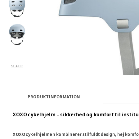
SE ALLE
PRODUKTINFORMATION
XOXO cykelhjelm – sikkerhed og komfort til instit
XOXO cykelhjelmen kombinerer stilfuldt design, høj komfor