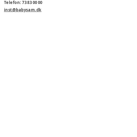
Telefon: 73 83 00 00
inst@babysam.dk