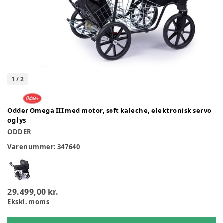
1
/
2
Odder Omega III med motor, soft kaleche, elektronisk servo
og lys
ODDER
Varenummer:
347640
29.499,00 kr.
Ekskl. moms