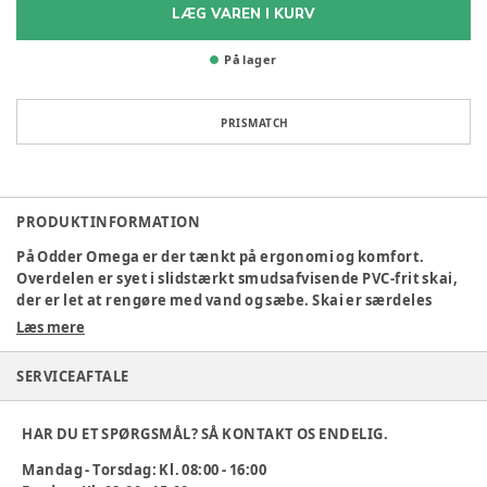
LÆG VAREN I KURV
På lager
PRISMATCH
PRODUKTINFORMATION
På Odder Omega er der tænkt på ergonomi og komfort.
Overdelen er syet i slidstærkt smudsafvisende PVC-frit skai,
der er let at rengøre med vand og sæbe. Skai er særdeles
holdbart og vind- og vandtæt. Liggemål: 54x97 cm.
Læs mere
Ny kaleche med fokus på ergonomi og brugervenlighed.
SERVICEAFTALE
Kalechen lægges nemt ned ved et tryk på de 2 justerled og
kan med en hånd føres til oprejst position hvor kalechen
fastlåses
HAR DU ET SPØRGSMÅL? SÅ KONTAKT OS ENDELIG.
Mandag - Torsdag: Kl. 08:00 - 16:00