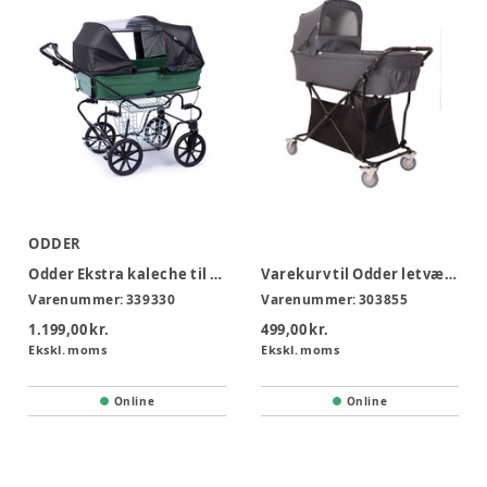
ODDER
Odder Ekstra kaleche til fodende - sort
Varekurv til Odder letvægtskrybbe
Varenummer:
339330
Varenummer:
303855
1.199,00 kr.
499,00 kr.
Ekskl. moms
Ekskl. moms
Online
Online