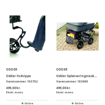
ODDER
ODDER
Odder Fodvippe
Odder Opbevaringstaske, vandafvisende
Varenummer:
103702
Varenummer:
103690
499,00 kr.
499,00 kr.
Ekskl. moms
Ekskl. moms
Online
Online