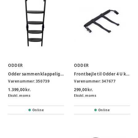
ODDER
ODDER
Odder sammenklappelig stige m/ brede trin
Frontbøjle til Odder 4 U klapvogn
Varenummer:
350739
Varenummer:
347677
1.399,00 kr.
299,00 kr.
Ekskl. moms
Ekskl. moms
Online
Online