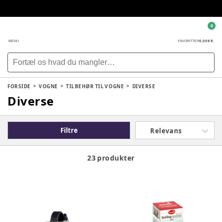
0
0,00 KR.
MENU
FAVORITTER
FORSIDE
VOGNE
TILBEHØR TIL VOGNE
DIVERSE
Diverse
Filtre
Relevans
23 produkter