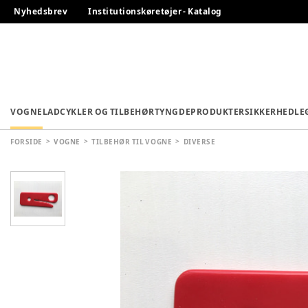
Nyhedsbrev
Institutionskøretøjer - Katalog
VOGNE
LADCYKLER OG TILBEHØR
TYNGDEPRODUKTER
SIKKERHED
LE
FORSIDE
VOGNE
TILBEHØR TIL VOGNE
DIVERSE