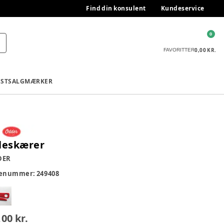
Find din konsulent
Kundeservice
0
0,00 KR.
FAVORITTER
ESTSALG
MÆRKER
leskærer
DER
renummer:
249408
,00 kr.