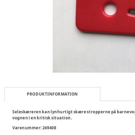
PRODUKTINFORMATION
Seleskæreren kan lynhurtigt skære stropperne på barnevogn
vognen i en kritisk situation.
Varenummer:
249408