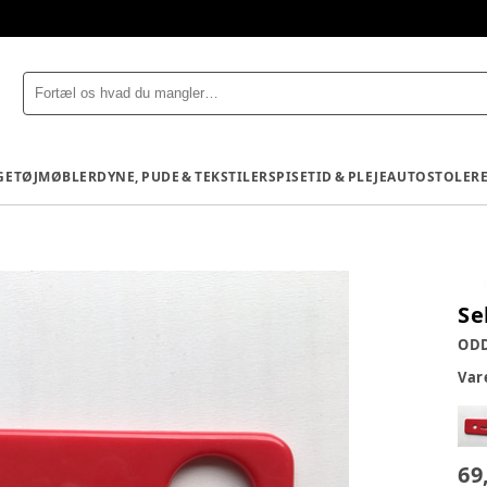
GETØJ
MØBLER
DYNE, PUDE & TEKSTILER
SPISETID & PLEJE
AUTOSTOLE
R
Se
OD
Va
69