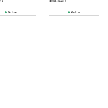
ms
Ekskl. moms
Online
Online