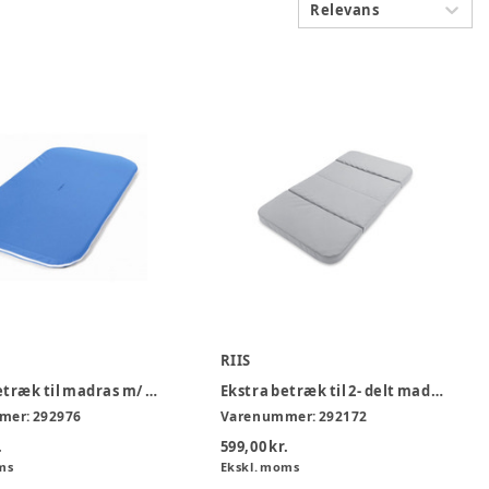
Relevans
RIIS
Ekstra betræk til madras m/ slids
Ekstra betræk til 2- delt madras
mer:
292976
Varenummer:
292172
.
599,00 kr.
ms
Ekskl. moms