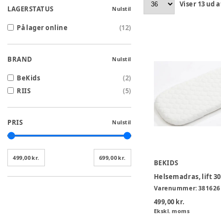
Viser
13
ud a
LAGERSTATUS
Nulstil
På lager online
(
12
)
BRAND
Nulstil
BeKids
(
2
)
RIIS
(
5
)
PRIS
Nulstil
499,00 kr.
699,00 kr.
BEKIDS
Helsemadras, lift 
Varenummer:
381626
499,00 kr.
Ekskl. moms