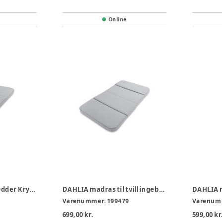
Online
DAHLIA madras til Odder Krybbe & Odder Jumbo
DAHLIA madras til tvillingebarnevogn, 2-delt
Varenummer:
199479
Varenum
699,00 kr.
599,00 kr