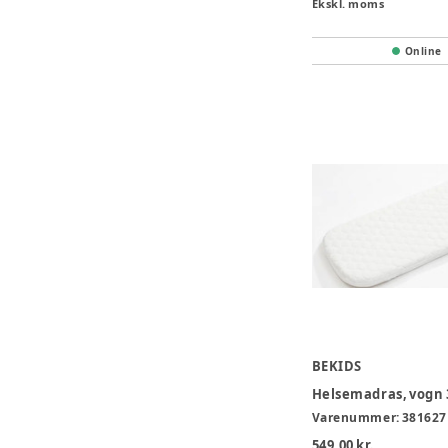
Ekskl. moms
Online
BEKIDS
Helsemadras, vogn
Varenummer:
381627
549,00 kr.