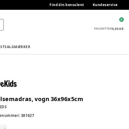
Find din konsulent
Kundeservice
0
0,00 KR.
FAVORITTER
ESTSALG
MÆRKER
lsemadras, vogn 36x96x5cm
IDS
renummer:
381627