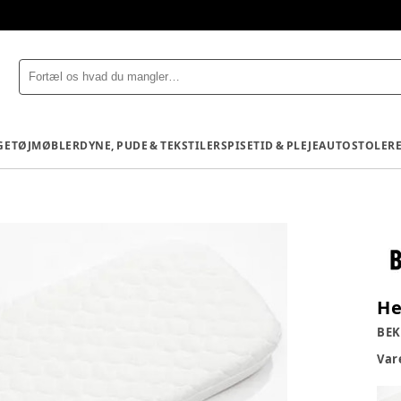
GETØJ
MØBLER
DYNE, PUDE & TEKSTILER
SPISETID & PLEJE
AUTOSTOLE
R
He
BEK
Va