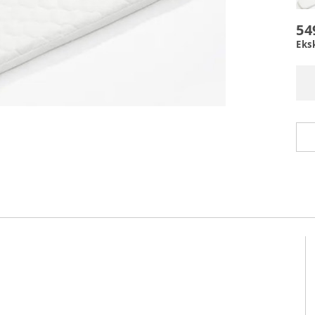
54
Eks