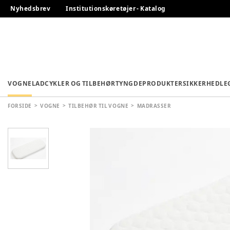
Nyhedsbrev
Institutionskøretøjer - Katalog
VOGNE
LADCYKLER OG TILBEHØR
TYNGDEPRODUKTER
SIKKERHED
LE
FORSIDE
VOGNE
TILBEHØR TIL VOGNE
MADRASSER