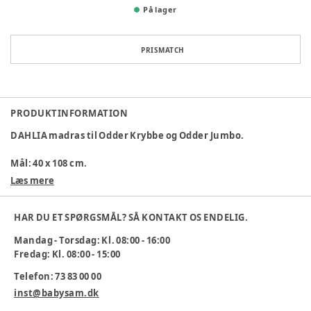
På lager
PRISMATCH
PRODUKTINFORMATION
DAHLIA madras
til Odder Krybbe og Odder Jumbo.
Mål:
40 x 108 cm.
Læs mere
DAHLIA betrækket:
• Antibakterielt.
HAR DU ET SPØRGSMÅL? SÅ KONTAKT OS ENDELIG.
• Brandhæmmende.
Mandag - Torsdag: Kl. 08:00 - 16:00
• OEKO-TEX® godkendt materiale.
Fredag: Kl. 08:00 - 15:00
• Strækbart i begge retninger (bi-elastisk).
• Kan vaskes ved 95°.
Telefon: 73 83 00 00
• Kan afsprittes.
inst@babysam.dk
Varenummer:
199481