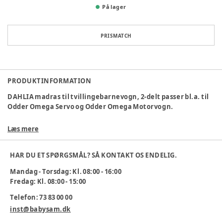
På lager
PRISMATCH
PRODUKTINFORMATION
DAHLIA madras til tvillingebarnevogn, 2-delt
passer bl.a. til
Odder Omega Servo og Odder Omega Motorvogn.
Mål:
54 x 48 cm. 2 stk.
Læs mere
DAHLIA betrækket:
• Antibakterielt.
HAR DU ET SPØRGSMÅL? SÅ KONTAKT OS ENDELIG.
• Brandhæmmende.
• Væsketæt.
Mandag - Torsdag: Kl. 08:00 - 16:00
• OEKO-TEX® godkendt materiale.
Fredag: Kl. 08:00 - 15:00
• Strækbart i begge retninger (bi-elastisk).
• Kan vaskes ved 95°.
Telefon: 73 83 00 00
• Kan afsprittes.
inst@babysam.dk
Varenummer:
199479