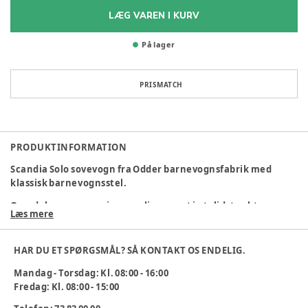
LÆG VAREN I KURV
På lager
PRISMATCH
PRODUKTINFORMATION
Scandia Solo sovevogn fra Odder barnevognsfabrik med
klassisk barnevognsstel.
Overdelen er rengøringsvenlig og syet i et slidstærkt
Læs mere
læderlook tekstil. Den er let at rengøre med vand og sæbe.
Tekstil er PVC-frit og særdeles holdbart og vandtæt.
HAR DU ET SPØRGSMÅL? SÅ KONTAKT OS ENDELIG.
• Galvaniseret og pulverlakeret stel for maksimal
beskyttelse mod rust
Mandag - Torsdag: Kl. 08:00 - 16:00
Fredag: Kl. 08:00 - 15:00
• Skruer, nitter og bolte er af rustfri stål