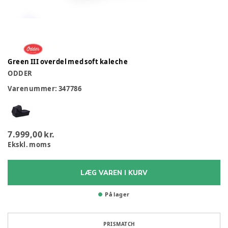
Green III overdel med soft kaleche
ODDER
Varenummer:
347786
7.999,00 kr.
Ekskl. moms
LÆG VAREN I KURV
På lager
PRISMATCH