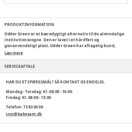
PRODUKTINFORMATION
Odder Green er et bæredygtigt alternativ til de almindelige
institutionsvogne. Den er lavet i et hårdført og
genanvendeligt plast. Odder Green har aftagelig bund,
således at den kan bruges til enten to sovende eller fire
Læs mere
siddende børn. Ny ergonomisk kaleche, der er let at justere
SERVICEAFTALE
OBS: Overdel uden stel.
Odder Green passer på både Omega Servo og Motor stel, samt
HAR DU ET SPØRGSMÅL? SÅ KONTAKT OS ENDELIG.
ældre stel. Kassen er udstyret med ventilationskanaler der
løber tværs af kassen. Dette sikrer et godt indeklima for
Mandag - Torsdag: Kl. 08:00 - 16:00
sovende børn. Liggemål: 56 X 100cm. Udv. mål:
Fredag: Kl. 08:00 - 15:00
B75xL106xH64cm. Vægt: 10 kg
Telefon: 73 83 00 00
Varenummer:
347786
inst@babysam.dk