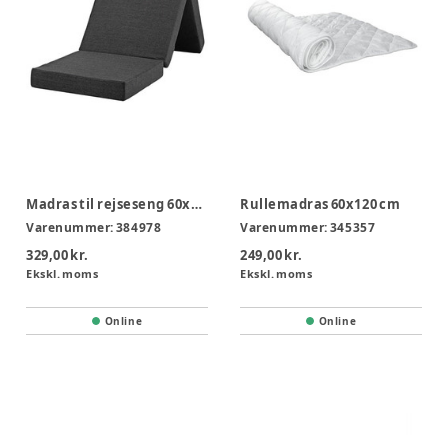
Madras til rejseseng 60x120x5cm
Rullemadras 60x120 cm
Varenummer:
384978
Varenummer:
345357
329,00 kr.
249,00 kr.
Ekskl. moms
Ekskl. moms
Online
Online