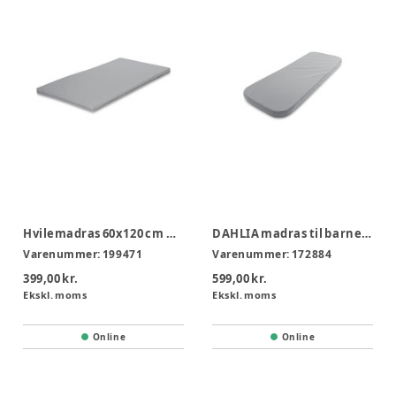
Hvilemadras 60x120 cm m. Dahlia betræk
DAHLIA madras til barnevogn
Varenummer:
199471
Varenummer:
172884
399,00 kr.
599,00 kr.
Ekskl. moms
Ekskl. moms
Online
Online