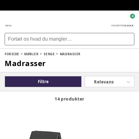
0
0,00 KR.
MENU
FAVORITTER
FORSIDE
MØBLER
SENGE
MADRASSER
Madrasser
Filtre
Relevans
14 produkter