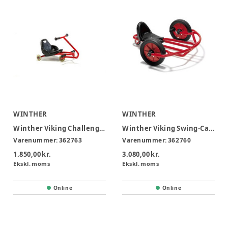
WINTHER
WINTHER
Winther Viking Challenge Hand Twister 4-6 år
Winther Viking Swing-Cart Large 6-12 år
Varenummer:
362763
Varenummer:
362760
1.850,00 kr.
3.080,00 kr.
Ekskl. moms
Ekskl. moms
Online
Online