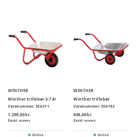
WINTHER
WINTHER
Winther trillebør 3-7 år
Winther trillebør
Varenummer:
356311
Varenummer:
356192
1.299,00 kr.
949,00 kr.
Ekskl. moms
Ekskl. moms
Online
Online