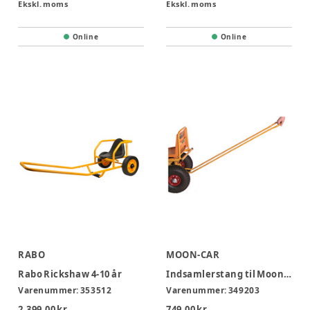
Ekskl. moms
Ekskl. moms
Online
Online
RABO
MOON-CAR
Rabo Rickshaw 4-10 år
Indsamlerstang til Moon-cars
Varenummer:
353512
Varenummer:
349203
2.399,00 kr.
749,00 kr.