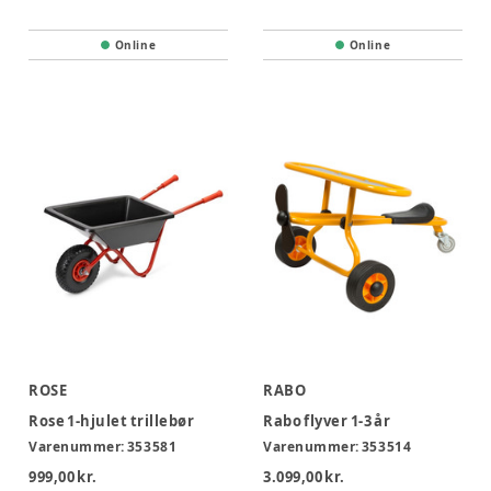
Online
Online
ROSE
RABO
Rose 1-hjulet trillebør
Rabo flyver 1-3 år
Varenummer:
353581
Varenummer:
353514
999,00 kr.
3.099,00 kr.