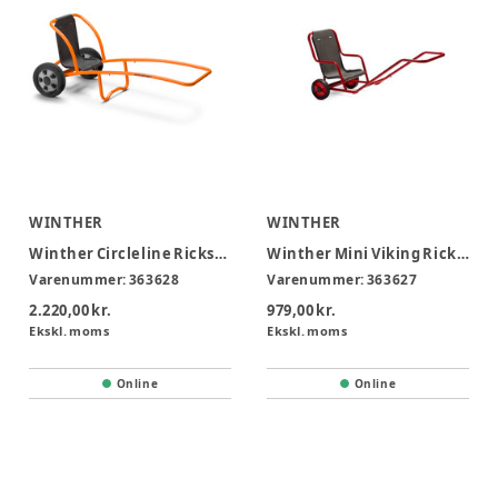
WINTHER
WINTHER
Winther Circleline Rickshaw 4-12 år
Winther Mini Viking Rickshaw 2-4 år
Varenummer:
363628
Varenummer:
363627
2.220,00 kr.
979,00 kr.
Ekskl. moms
Ekskl. moms
Online
Online