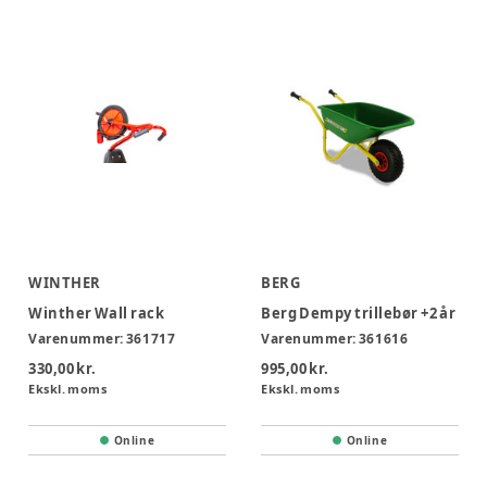
WINTHER
BERG
Winther Wall rack
Berg Dempy trillebør +2 år
Varenummer:
361717
Varenummer:
361616
330,00 kr.
995,00 kr.
Ekskl. moms
Ekskl. moms
Online
Online