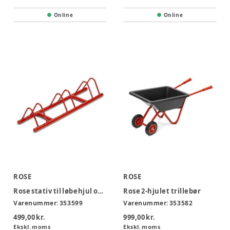
Online
Online
ROSE
ROSE
Rose stativ til løbehjul og 2-hjulet cykler
Rose 2-hjulet trillebør
Varenummer:
353599
Varenummer:
353582
499,00 kr.
999,00 kr.
Ekskl. moms
Ekskl. moms