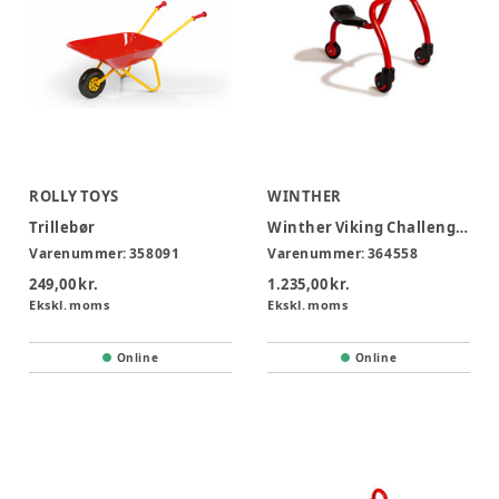
ROLLY TOYS
WINTHER
Trillebør
Winther Viking Challenge walkabout 2-4 år
Varenummer:
358091
Varenummer:
364558
249,00 kr.
1.235,00 kr.
Ekskl. moms
Ekskl. moms
Online
Online