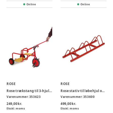
Online
Online
ROSE
ROSE
Rose trækstang til 3-hjulet cykel
Rose stativ til løbehjul og 2-hjulet cykler
Varenummer:
353623
Varenummer:
353600
249,00 kr.
499,00 kr.
Ekskl. moms
Ekskl. moms