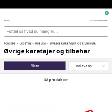
0
0,00 KR.
MENU
FAVORITTER
FORSIDE
LEGETØJ
UDELEG
ØVRIGE KØRETØJER OG TILBEHØR
Øvrige køretøjer og tilbehør
Filtre
Relevans
38 produkter