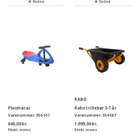
Online
Online
RABO
Plasmacar
Rabo trillebør 3-7 år
Varenummer:
356107
Varenummer:
354587
649,00 kr.
1.999,00 kr.
Ekskl. moms
Ekskl. moms