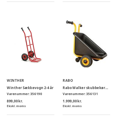
WINTHER
RABO
Winther Sækkevogn 2-4 år
Rabo Walker skubbekøretøj 3-8 år
Varenummer:
356190
Varenummer:
356131
899,00 kr.
1.999,00 kr.
Ekskl. moms
Ekskl. moms