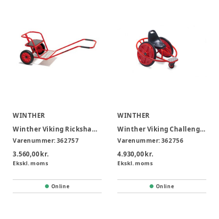
WINTHER
WINTHER
Winther Viking Rickshaw 4-12 år
Winther Viking Challenge Wheelyrider 4-10 år
Varenummer:
362757
Varenummer:
362756
3.560,00 kr.
4.930,00 kr.
Ekskl. moms
Ekskl. moms
Online
Online