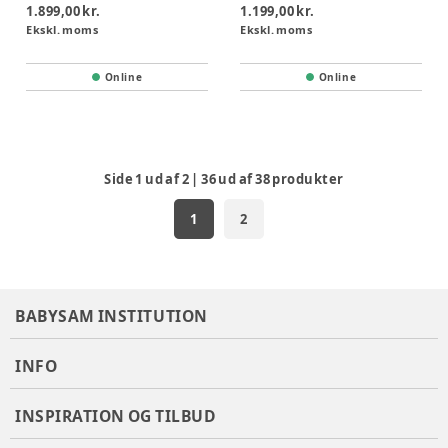
1.899,00 kr.
1.199,00 kr.
Ekskl. moms
Ekskl. moms
Online
Online
Side
1
ud af
2
|
36
ud af
38
produkter
1
2
BABYSAM INSTITUTION
INFO
INSPIRATION OG TILBUD