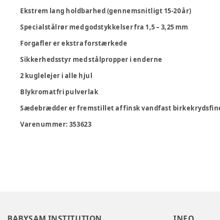
Ekstrem lang holdbarhed (gennemsnitligt 15-20 år)
Specialstålrør med godstykkelser fra 1,5 – 3,25 mm
Forgafler er ekstra forstærkede
Sikkerhedsstyr med stålpropper i enderne
2 kuglelejer i alle hjul
Blykromatfri pulverlak
Sædebrædder er fremstillet af finsk vandfast birkekrydsfin
Varenummer:
353623
BABYSAM INSTITUTION
INFO