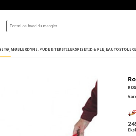
GETØJ
MØBLER
DYNE, PUDE & TEKSTILER
SPISETID & PLEJE
AUTOSTOLE
R
Ro
ROS
Va
24
Eks