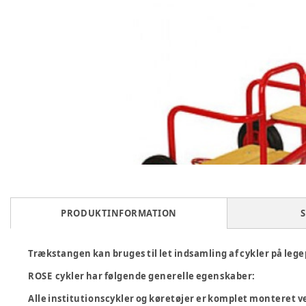
PRODUKTINFORMATION
S
Trækstangen kan bruges til let indsamling af cykler på legepl
ROSE cykler har følgende generelle egenskaber:
Alle institutionscykler og køretøjer er komplet monteret v