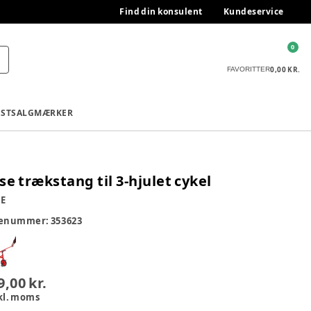
Find din konsulent
Kundeservice
0
0,00 KR.
FAVORITTER
ESTSALG
MÆRKER
se trækstang til 3-hjulet cykel
E
renummer:
353623
9,00 kr.
kl. moms