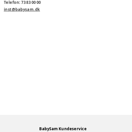
Telefon: 73 83 00 00
inst@babysam.dk
BabySam Kundeservice