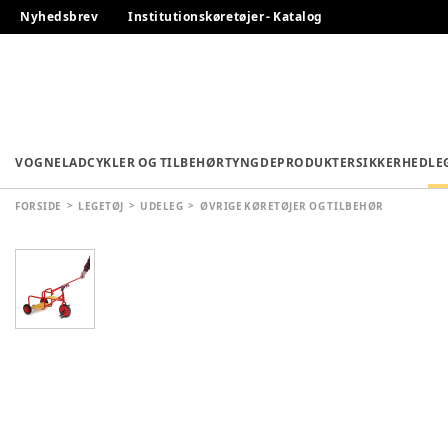
Nyhedsbrev
Institutionskøretøjer - Katalog
VOGNE
LADCYKLER OG TILBEHØR
TYNGDEPRODUKTER
SIKKERHED
LE
FORSIDE
LEGETØJ
UDELEG
ØVRIGE KØRETØJER OG TILBEHØR