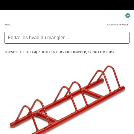
0
0,00 KR.
MENU
FAVORITTER
FORSIDE
LEGETØJ
UDELEG
ØVRIGE KØRETØJER OG TILBEHØR