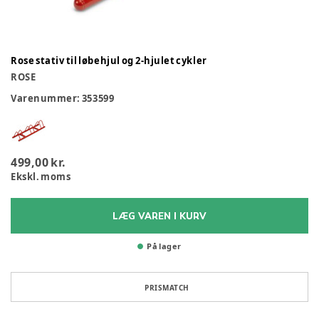
Rose stativ til løbehjul og 2-hjulet cykler
ROSE
Varenummer:
353599
499,00 kr.
Ekskl. moms
LÆG VAREN I KURV
På lager
PRISMATCH