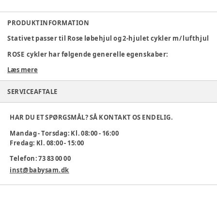
PRODUKTINFORMATION
Stativet passer til Rose løbehjul og 2-hjulet cykler m/ lufthjul
ROSE cykler har følgende generelle egenskaber:
Læs mere
Alle institutionscykler og køretøjer er komplet monteret
ved leveringen
SERVICEAFTALE
Ekstrem lang holdbarhed (gennemsnitligt 15-20 år)
Specialstålrør med godstykkelser fra 1,5 – 3,25 mm
HAR DU ET SPØRGSMÅL? SÅ KONTAKT OS ENDELIG.
Forgafler er ekstra forstærkede
Mandag - Torsdag: Kl. 08:00 - 16:00
Fredag: Kl. 08:00 - 15:00
Sikkerhedsstyr med stålpropper i enderne
Telefon: 73 83 00 00
2 kuglelejer i alle hjul
inst@babysam.dk
Blykromatfri pulverlak
Sædebrædder er fremstillet af finsk vandfast
birkekrydsfiner