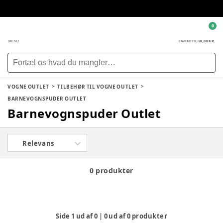
0
0,00 KR.
MENU
FAVORITTER
VOGNE OUTLET
TILBEHØR TIL VOGNE OUTLET
BARNEVOGNSPUDER OUTLET
Barnevognspuder Outlet
Relevans
0 produkter
Side
1
ud af
0
|
0
ud af
0
produkter