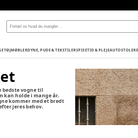
GETØJ
MØBLER
DYNE, PUDE & TEKSTILER
SPISETID & PLEJE
AUTOSTOLE
R
et
 bedste vogne til
som kan holde i mange år.
ogne kommer med et bredt
efter jeres behov.