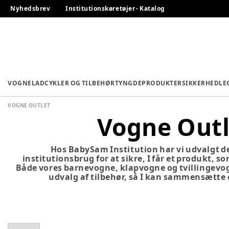
Nyhedsbrev
Institutionskøretøjer - Katalog
VOGNE
LADCYKLER OG TILBEHØR
TYNGDEPRODUKTER
SIKKERHED
LE
VOGNE OUTLET
Vogne Outl
Hos BabySam Institution har vi udvalgt de
institutionsbrug for at sikre, I får et produkt, 
Både vores barnevogne, klapvogne og tvillingev
udvalg af tilbehør, så I kan sammensætte 