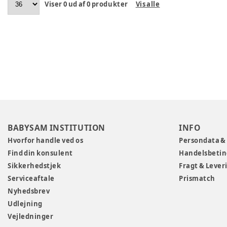
Viser
0
ud af
0
produkter
Vis alle
BABYSAM INSTITUTION
INFO
Hvorfor handle ved os
Persondata &
Find din konsulent
Handelsbetin
Sikkerhedstjek
Fragt & Lever
Serviceaftale
Prismatch
Nyhedsbrev
Udlejning
Vejledninger