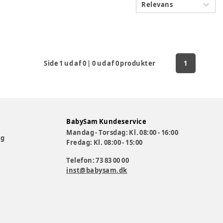
Relevans
Side
1
ud af
0
|
0
ud af
0
produkter
1
BabySam Kundeservice
Mandag - Torsdag: Kl. 08:00 - 16:00
og
Fredag: Kl. 08:00 - 15:00
Telefon: 73 83 00 00
inst@babysam.dk