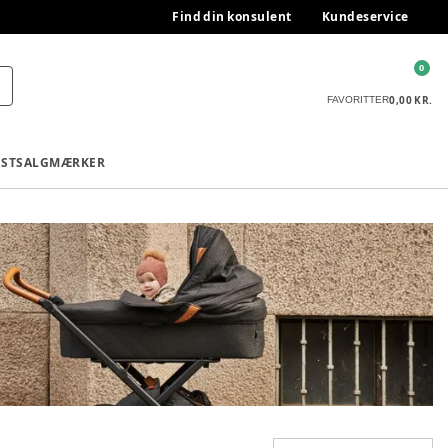
Find din konsulent
Kundeservice
0
0,00 KR.
FAVORITTER
ESTSALG
MÆRKER