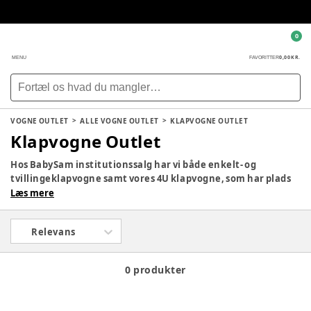
0
0,00 KR.
MENU
FAVORITTER
VOGNE OUTLET
ALLE VOGNE OUTLET
KLAPVOGNE OUTLET
Klapvogne Outlet
Hos BabySam institutionssalg har vi både enkelt- og
tvillingeklapvogne samt vores 4U klapvogne, som har plads
til hele fire børn, og fås både med- og uden motor.
Læs mere
Relevans
0 produkter