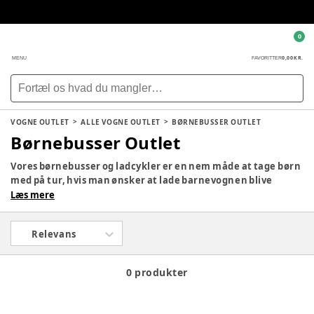
0
0,00 KR.
MENU
FAVORITTER
VOGNE OUTLET
ALLE VOGNE OUTLET
BØRNEBUSSER OUTLET
Børnebusser Outlet
Vores børnebusser og ladcykler er en nem måde at tage børn
med på tur, hvis man ønsker at lade barnevognen blive
hjemme.
Læs mere
I vores 6-personers ladcykel og Maxi børnebus er der endda
mulighed for at have op til seks børn med på én gang.
Relevans
0 produkter