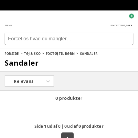
0
0,00 KR.
MENU
FAVORITTER
FORSIDE
TØJ & SKO
FODTØJ TIL BØRN
SANDALER
Sandaler
Relevans
0 produkter
Side
1
ud af
0
|
0
ud af
0
produkter