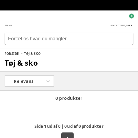
0
0,00 KR.
MENU
FAVORITTER
FORSIDE
TØJ & SKO
Tøj & sko
Relevans
0 produkter
Side
1
ud af
0
|
0
ud af
0
produkter