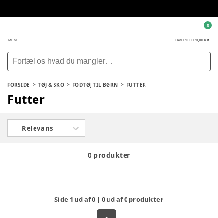
0
0,00 KR.
MENU
FAVORITTER
FORSIDE
TØJ & SKO
FODTØJ TIL BØRN
FUTTER
Futter
Relevans
0 produkter
Side
1
ud af
0
|
0
ud af
0
produkter