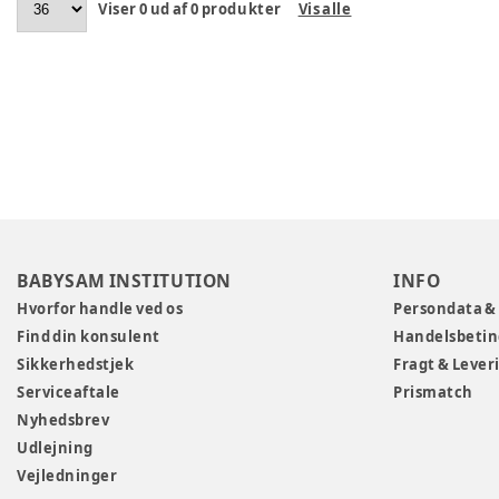
Viser
0
ud af
0
produkter
Vis alle
BABYSAM INSTITUTION
INFO
Hvorfor handle ved os
Persondata &
Find din konsulent
Handelsbetin
Sikkerhedstjek
Fragt & Lever
Serviceaftale
Prismatch
Nyhedsbrev
Udlejning
Vejledninger