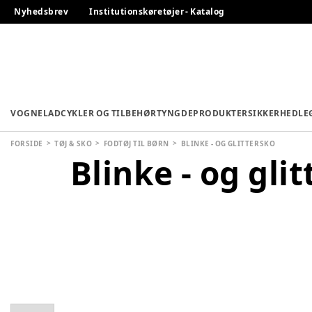
Nyhedsbrev
Institutionskøretøjer - Katalog
VOGNE
LADCYKLER OG TILBEHØR
TYNGDEPRODUKTER
SIKKERHED
LE
FORSIDE
TØJ & SKO
FODTØJ TIL BØRN
BLINKE - OG GLITTERSKO
Blinke - og gli