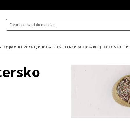
GETØJ
MØBLER
DYNE, PUDE & TEKSTILER
SPISETID & PLEJE
AUTOSTOLE
R
ttersko