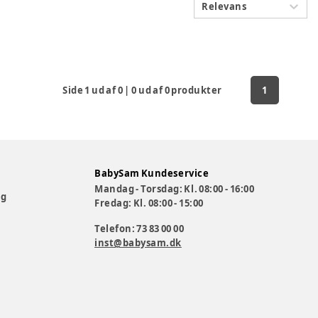
Relevans
Side
1
ud af
0
|
0
ud af
0
produkter
1
BabySam Kundeservice
Mandag - Torsdag: Kl. 08:00 - 16:00
og
Fredag: Kl. 08:00 - 15:00
Telefon: 73 83 00 00
inst@babysam.dk