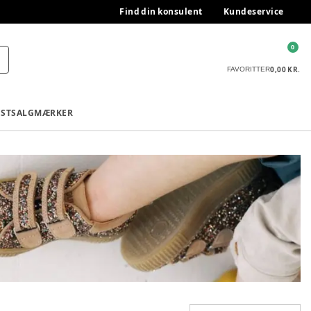
Find din konsulent
Kundeservice
0
0,00 KR.
FAVORITTER
ESTSALG
MÆRKER