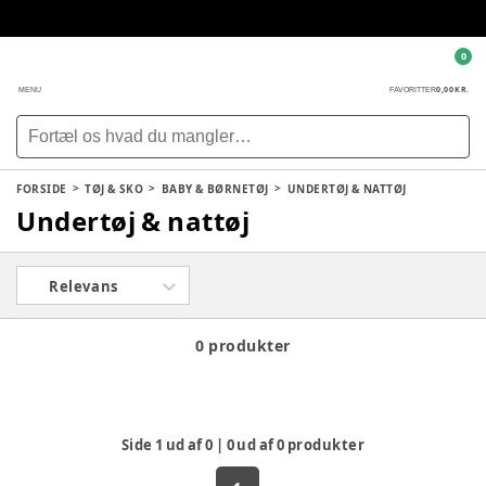
0
0,00 KR.
MENU
FAVORITTER
FORSIDE
TØJ & SKO
BABY & BØRNETØJ
UNDERTØJ & NATTØJ
Undertøj & nattøj
Relevans
0 produkter
Side
1
ud af
0
|
0
ud af
0
produkter