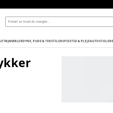
GETØJ
MØBLER
DYNE, PUDE & TEKSTILER
SPISETID & PLEJE
AUTOSTOLE
R
ykker