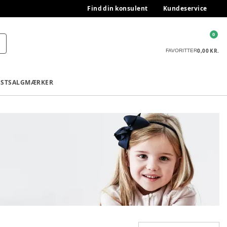
Find din konsulent
Kundeservice
0
0,00 KR.
FAVORITTER
ESTSALG
MÆRKER