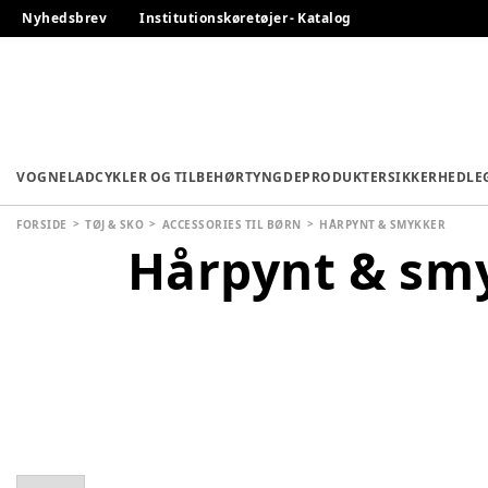
Nyhedsbrev
Institutionskøretøjer - Katalog
VOGNE
LADCYKLER OG TILBEHØR
TYNGDEPRODUKTER
SIKKERHED
LE
FORSIDE
TØJ & SKO
ACCESSORIES TIL BØRN
HÅRPYNT & SMYKKER
Hårpynt & sm