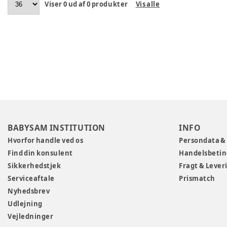
Viser
0
ud af
0
produkter
Vis alle
BABYSAM INSTITUTION
INFO
Hvorfor handle ved os
Persondata &
Find din konsulent
Handelsbetin
Sikkerhedstjek
Fragt & Lever
Serviceaftale
Prismatch
Nyhedsbrev
Udlejning
Vejledninger