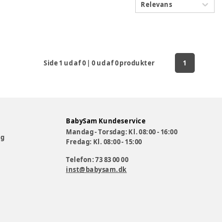
Relevans
Side
1
ud af
0
|
0
ud af
0
produkter
1
BabySam Kundeservice
Mandag - Torsdag: Kl. 08:00 - 16:00
og
Fredag: Kl. 08:00 - 15:00
Telefon: 73 83 00 00
inst@babysam.dk