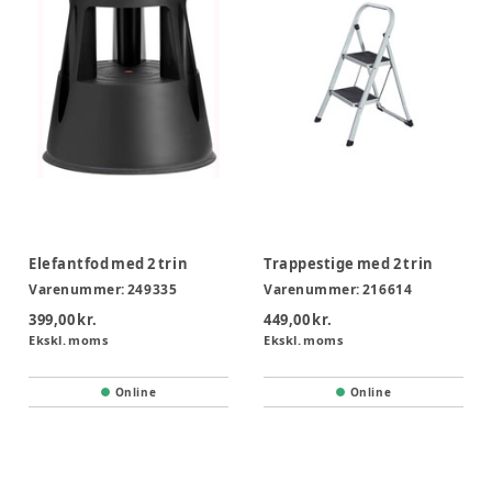
Elefantfod med 2 trin
Trappestige med 2 trin
Varenummer:
249335
Varenummer:
216614
399,00 kr.
449,00 kr.
Ekskl. moms
Ekskl. moms
Online
Online