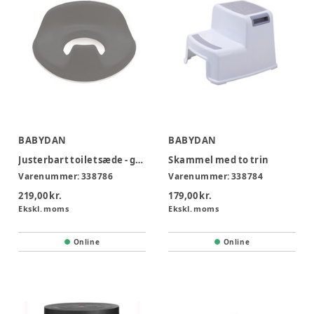
BABYDAN
BABYDAN
Justerbart toiletsæde - grå
Skammel med to trin
Varenummer:
338786
Varenummer:
338784
219,00 kr.
179,00 kr.
Ekskl. moms
Ekskl. moms
Online
Online