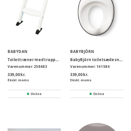
BABYDAN
BABYBJÖRN
Toilettræner med trappe - Hvid
BabyBjörn toiletsæde snehvid/sort
Varenummer:
258683
Varenummer:
141584
339,00 kr.
339,00 kr.
Ekskl. moms
Ekskl. moms
Online
Online