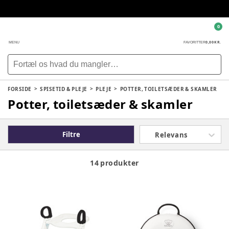
0
0,00 KR.
MENU
FAVORITTER
FORSIDE
SPISETID & PLEJE
PLEJE
POTTER, TOILETSÆDER & SKAMLER
Potter, toiletsæder & skamler
Filtre
Relevans
14 produkter