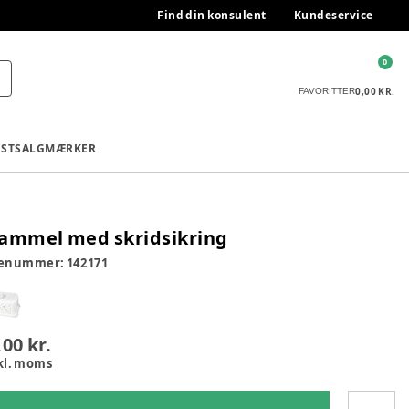
Find din konsulent
Kundeservice
0
0,00 KR.
FAVORITTER
ESTSALG
MÆRKER
ammel med skridsikring
renummer:
142171
,00 kr.
kl. moms