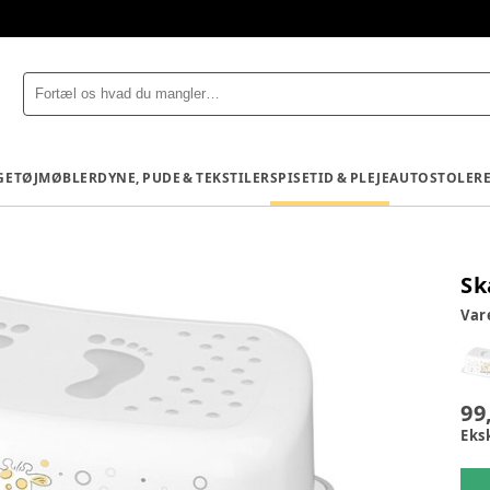
GETØJ
MØBLER
DYNE, PUDE & TEKSTILER
SPISETID & PLEJE
AUTOSTOLE
R
Sk
Va
99
Eks