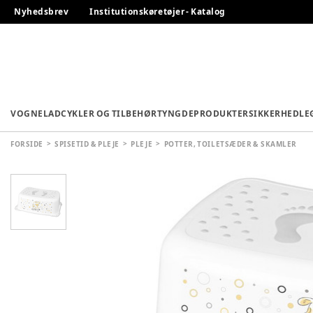
Nyhedsbrev
Institutionskøretøjer - Katalog
VOGNE
LADCYKLER OG TILBEHØR
TYNGDEPRODUKTER
SIKKERHED
LE
FORSIDE
SPISETID & PLEJE
PLEJE
POTTER, TOILETSÆDER & SKAMLER