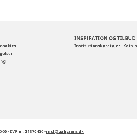
INSPIRATION OG TILBUD
 cookies
Institutionskøretøjer - Katal
gelser
ing
0 00
-
CVR nr. 31370450
-
inst@babysam.dk