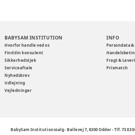
BABYSAM INSTITUTION
INFO
Hvorfor handle ved os
Persondata &
Find din konsulent
Handelsbetin
Sikkerhedstjek
Fragt & Lever
Serviceaftale
Prismatch
Nyhedsbrev
Udlejning
Vejledninger
BabySam Institutionssalg
-
Ballevej 7, 8300 Odder
-
Tlf. 73 83 0