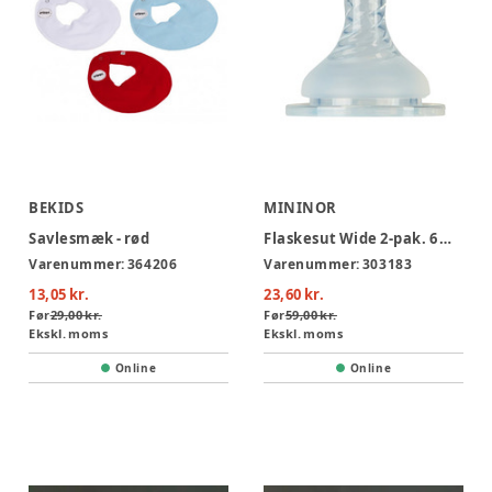
BEKIDS
MININOR
Savlesmæk - rød
Flaskesut Wide 2-pak. 6 mdr.+
Varenummer:
364206
Varenummer:
303183
13,05 kr.
23,60 kr.
Før
29,00 kr.
Før
59,00 kr.
Ekskl. moms
Ekskl. moms
Online
Online