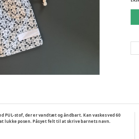
 PUL-stof, der er vandtæt og åndbart. Kan vaskes ved 60
at lukke posen. Påsyet felt til at skrive barnets navn.