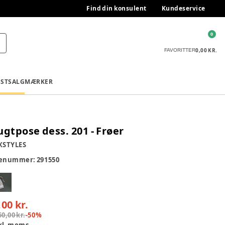
Find din konsulent
Kundeservice
0
0,00 KR.
FAVORITTER
ESTSALG
MÆRKER
ugtpose dess. 201 - Frøer
XSTYLES
renummer:
291550
,00 kr.
50,00 kr.
-
50
%
kl. moms