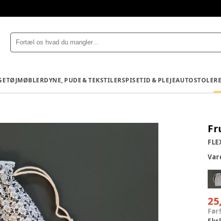
GETØJ
MØBLER
DYNE, PUDE & TEKSTILER
SPISETID & PLEJE
AUTOSTOLE
R
Fr
FLE
Va
25
Før
Eks