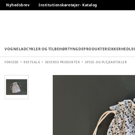
Nyhedsbrev
Institutionskøretøjer - Katalog
VOGNE
LADCYKLER OG TILBEHØR
TYNGDEPRODUKTER
SIKKERHED
LE
FORSIDE
RESTSALG
DIVERSE PRODUKTER
SPISE- OG PLEJEARTIKLER