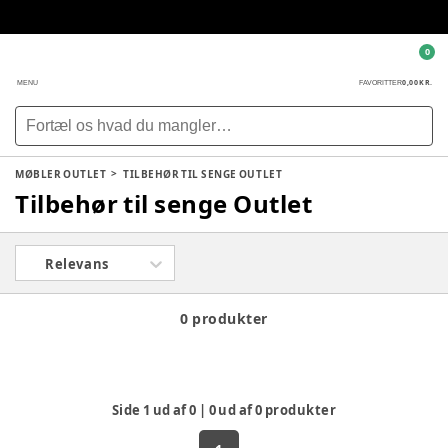
0
0,00 KR.
MENU
FAVORITTER
MØBLER OUTLET
TILBEHØR TIL SENGE OUTLET
Tilbehør til senge Outlet
Relevans
0 produkter
Side
1
ud af
0
|
0
ud af
0
produkter