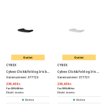
Outlet
Outlet
CYBEX
CYBEX
Cybex Click&fold og Iris bakke - Stunning Black
Cybex Click&Fold og Iris bakke - All Natural
Varenummer:
377723
Varenummer:
377721
239,40 kr.
239,40 kr.
Før
399,00 kr.
Før
399,00 kr.
Ekskl. moms
Ekskl. moms
Online
Online