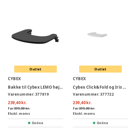
Outlet
Outlet
CYBEX
CYBEX
Bakke til Cybex LEMO højstol - Stunning Black
Cybex Click&Fold og Iris bakke - All White
Varenummer:
377819
Varenummer:
377722
239,40 kr.
239,40 kr.
Før
399,00 kr.
Før
399,00 kr.
Ekskl. moms
Ekskl. moms
Online
Online