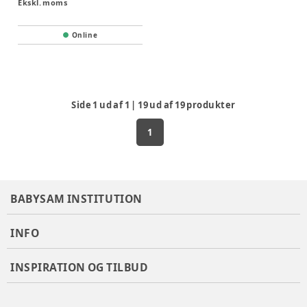
Ekskl. moms
Online
Side
1
ud af
1
|
19
ud af
19
produkter
1
BABYSAM INSTITUTION
INFO
INSPIRATION OG TILBUD