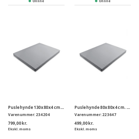
Online
Online
Puslehynde 130x80x4 cm. m. Dahlia betræk til puslebord uden vask
Puslehynde 80x80x4 cm. m. Dahlia betræk
Varenummer:
234204
Varenummer:
223647
799,00 kr.
499,00 kr.
Ekskl. moms
Ekskl. moms