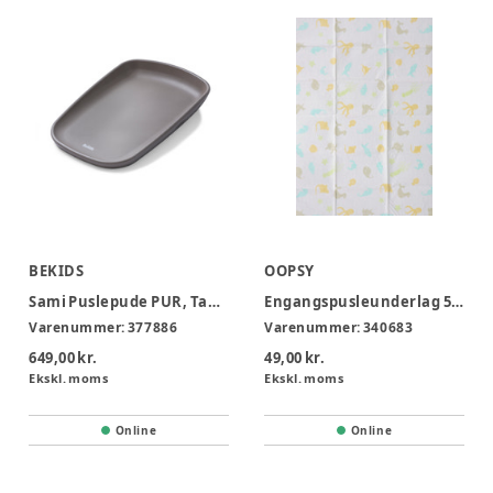
BEKIDS
OOPSY
Sami Puslepude PUR, Taupe
Engangspusleunderlag 5-pak
Varenummer:
377886
Varenummer:
340683
649,00 kr.
49,00 kr.
Ekskl. moms
Ekskl. moms
Online
Online