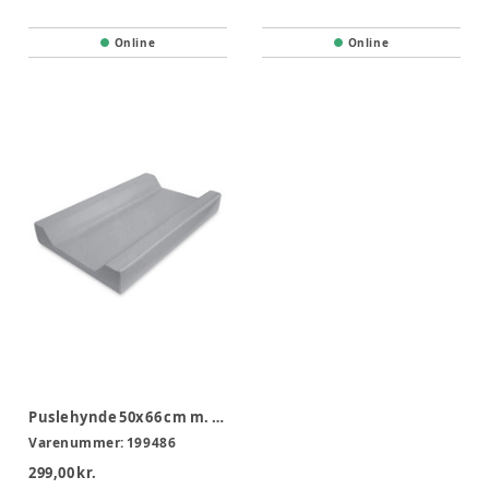
Online
Online
Puslehynde 50x66 cm m. Dahlia betræk
Varenummer:
199486
299,00 kr.