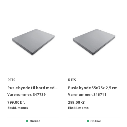
RIIS
RIIS
Puslehynde til bord med vippeplade
Puslehynde 55x75x 2,5 cm
Varenummer:
347789
Varenummer:
346711
799,00 kr.
299,00 kr.
Ekskl. moms
Ekskl. moms
Online
Online