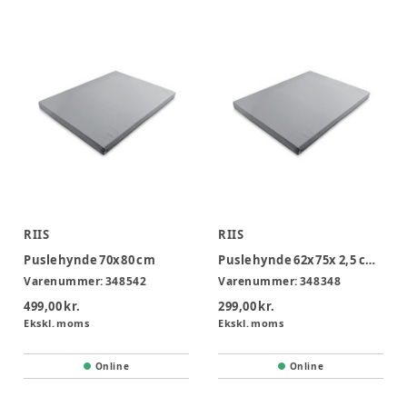
RIIS
RIIS
Puslehynde 70x80 cm
Puslehynde 62x75x 2,5 cm. til Pippi - Vegga væghængt puslebord
Varenummer:
348542
Varenummer:
348348
499,00 kr.
299,00 kr.
Ekskl. moms
Ekskl. moms
Online
Online