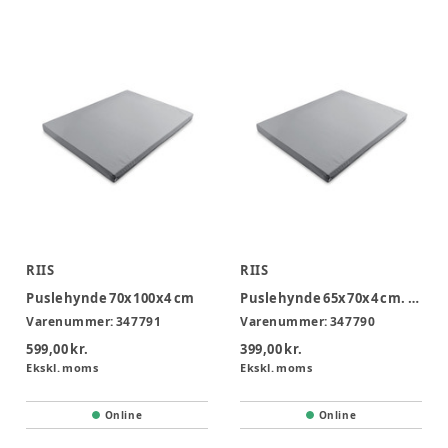
RIIS
RIIS
Puslehynde 70x100x4 cm
Puslehynde 65x70x4 cm. til bord med vippeplade
Varenummer:
347791
Varenummer:
347790
599,00 kr.
399,00 kr.
Ekskl. moms
Ekskl. moms
Online
Online