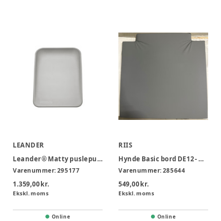
LEANDER
RIIS
Leander® Matty puslepude - grå
Hynde Basic bord DE12 - OBS: hynde med kant.
Varenummer:
295177
Varenummer:
285644
1.359,00 kr.
549,00 kr.
Ekskl. moms
Ekskl. moms
Online
Online