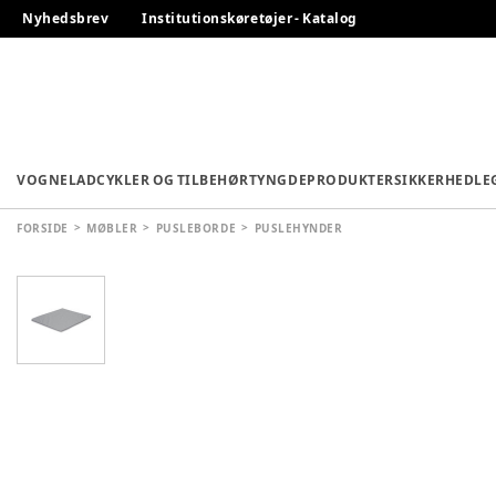
Nyhedsbrev
Institutionskøretøjer - Katalog
VOGNE
LADCYKLER OG TILBEHØR
TYNGDEPRODUKTER
SIKKERHED
LE
FORSIDE
MØBLER
PUSLEBORDE
PUSLEHYNDER