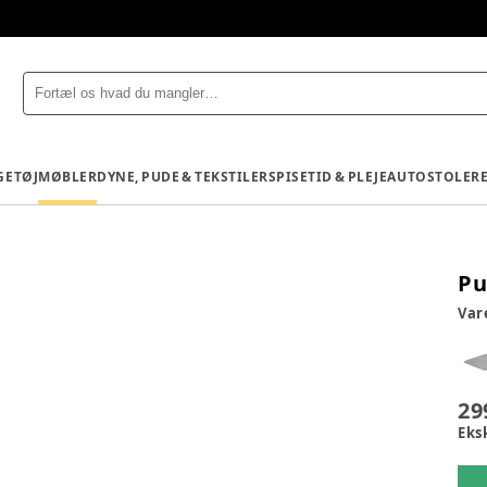
GETØJ
MØBLER
DYNE, PUDE & TEKSTILER
SPISETID & PLEJE
AUTOSTOLE
R
Pu
Va
29
Eks