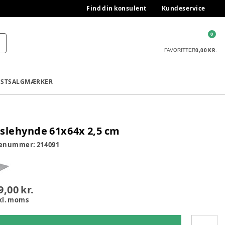
Find din konsulent
Kundeservice
0
0,00 KR.
FAVORITTER
ESTSALG
MÆRKER
slehynde 61x64x 2,5 cm
renummer:
214091
9,00 kr.
kl. moms