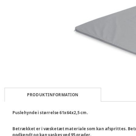
PRODUKTINFORMATION
Puslehynde i størrelse 61x64x2,5 cm.
Betrækket er i væsketæt materiale som kan afsprittes. B
godkendt og kan vaskes ved 95 grader.