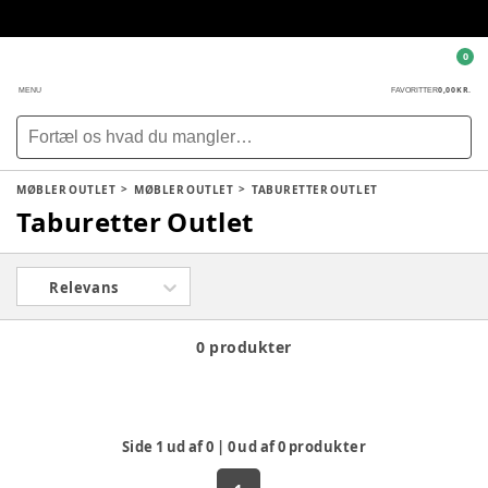
0
0,00 KR.
MENU
FAVORITTER
MØBLER OUTLET
MØBLER OUTLET
TABURETTER OUTLET
Taburetter Outlet
Relevans
0 produkter
Side
1
ud af
0
|
0
ud af
0
produkter