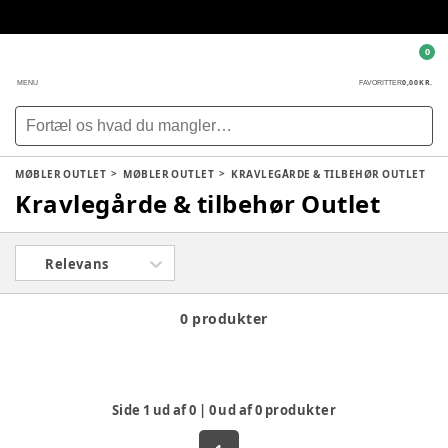
0
0,00 KR.
MENU
FAVORITTER
MØBLER OUTLET
MØBLER OUTLET
KRAVLEGÅRDE & TILBEHØR OUTLET
Kravlegårde & tilbehør Outlet
Relevans
0 produkter
Side
1
ud af
0
|
0
ud af
0
produkter