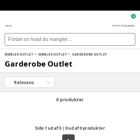
0
0,00 KR.
MENU
FAVORITTER
MØBLER OUTLET
MØBLER OUTLET
GARDEROBE OUTLET
Garderobe Outlet
Relevans
0 produkter
Side
1
ud af
0
|
0
ud af
0
produkter