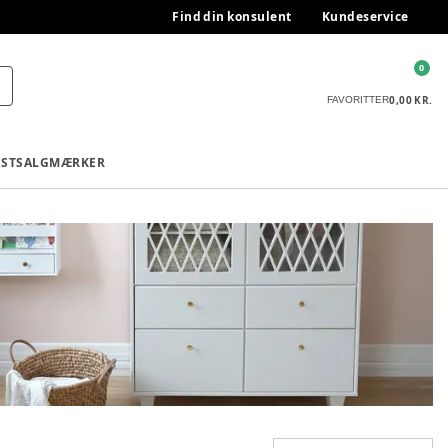
Find din konsulent
Kundeservice
0
0,00 KR.
FAVORITTER
ESTSALG
MÆRKER