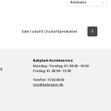
Relevans
Side
1
ud af
0
|
0
ud af
0
produkter
1
BabySam Kundeservice
Mandag - Torsdag: Kl. 08:00 - 16:00
og
Fredag: Kl. 08:00 - 15:00
Telefon: 73 83 00 00
inst@babysam.dk