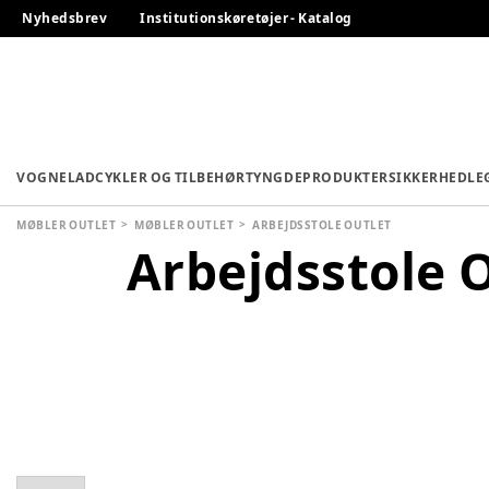
Nyhedsbrev
Institutionskøretøjer - Katalog
VOGNE
LADCYKLER OG TILBEHØR
TYNGDEPRODUKTER
SIKKERHED
LE
MØBLER OUTLET
MØBLER OUTLET
ARBEJDSSTOLE OUTLET
Arbejdsstole 