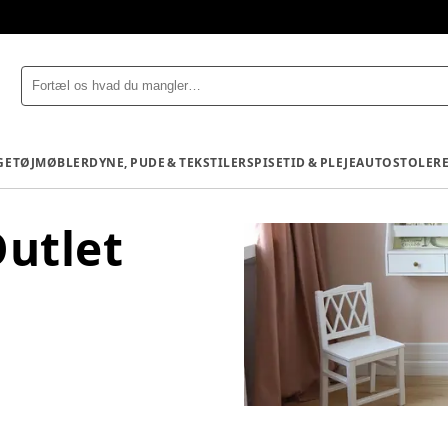
GETØJ
MØBLER
DYNE, PUDE & TEKSTILER
SPISETID & PLEJE
AUTOSTOLE
R
Outlet