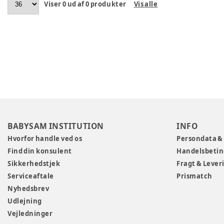
Viser
0
ud af
0
produkter
Vis alle
BABYSAM INSTITUTION
INFO
Hvorfor handle ved os
Persondata &
Find din konsulent
Handelsbetin
Sikkerhedstjek
Fragt & Lever
Serviceaftale
Prismatch
Nyhedsbrev
Udlejning
Vejledninger