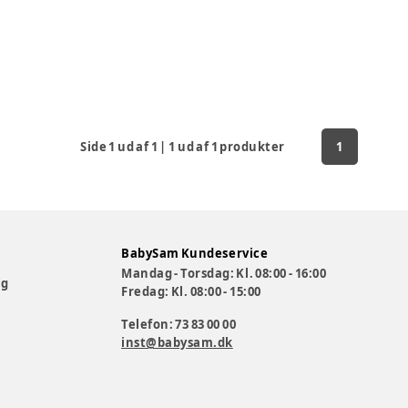
Side
1
ud af
1
|
1
ud af
1
produkter
1
BabySam Kundeservice
Mandag - Torsdag: Kl. 08:00 - 16:00
og
Fredag: Kl. 08:00 - 15:00
Telefon: 73 83 00 00
inst@babysam.dk