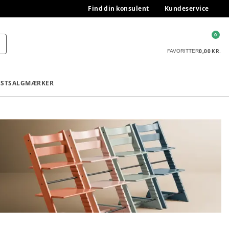
Find din konsulent
Kundeservice
0
0,00 KR.
FAVORITTER
ESTSALG
MÆRKER