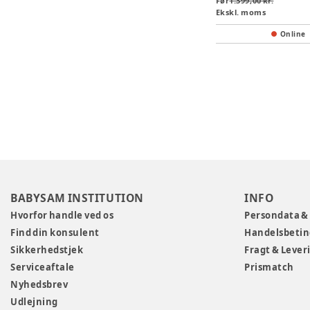
Før
1.399,00 kr.
Ekskl. moms
Online
BABYSAM INSTITUTION
INFO
Hvorfor handle ved os
Persondata &
Find din konsulent
Handelsbetin
Sikkerhedstjek
Fragt & Lever
Serviceaftale
Prismatch
Nyhedsbrev
Udlejning