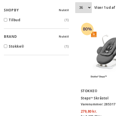
Viser
1
ud af
SHOP BY
Nulstil
Tilbud
(
1
)
BRAND
Nulstil
Stokke®
(
1
)
STOKKE®
Steps™ Skråstol
Varenummer:
285317
279,80 kr.