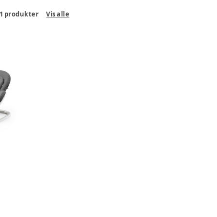
1
produkter
Vis alle