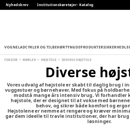
Nyhedsbrev
Institutionskøretøjer - Katalog
VOGNE
LADCYKLER OG TILBEHØR
TYNGDEPRODUKTER
SIKKERHED
LE
FORSIDE
MØBLER
HØJSTOLE
DIVERSE HØJSTOLE
Diverse højs
Vores udvalg af højstole er skabt til daglig brug i i
vuggestuer og børnehaver. Med fokus på holdbarhe
modstå mange års intensiv brug. Vi forhandler 
højstole, der er designet til at vokse med børnene
behov, og sikrer både komfort og ergo
Højstolene er nemme at rengøre og kræver minimal
gør dem ideelle til travle institutioner, der har brug
løsninger.