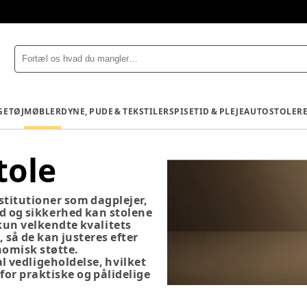
GETØJ
MØBLER
DYNE, PUDE & TEKSTILER
SPISETID & PLEJE
AUTOSTOLE
R
tole
nstitutioner som dagplejer,
d og sikkerhed kan stolene
kun velkendte kvalitets
, så de kan justeres efter
nomisk støtte.
 vedligeholdelse, hvilket
 for praktiske og pålidelige