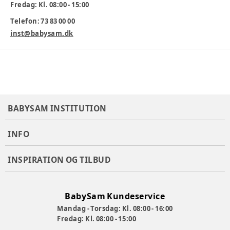
Fredag: Kl. 08:00 - 15:00
Flere siddeindstillinger alt efter barnets vægt og ønsker, gør
Telefon: 73 83 00 00
det muligt for barnet selv at gynge.
Kan bruges på gulvet eller monteret på Stokke® Steps™
inst@babysam.dk
stolen
Robust base, så den ikke glider. Foldes fladt for nem
opbevaring og transport
5-punktssele, skulderpuder og legetøjsbøjle medfølger
Varenummer:
285317
BABYSAM INSTITUTION
INFO
INSPIRATION OG TILBUD
BabySam Kundeservice
Mandag - Torsdag: Kl. 08:00 - 16:00
Fredag: Kl. 08:00 - 15:00