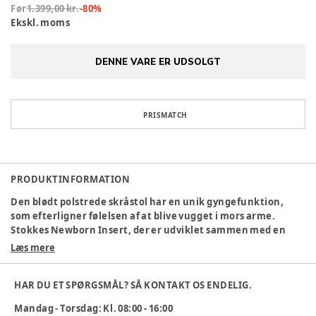
Før
1.399,00 kr.
-
80
%
Ekskl. moms
DENNE VARE ER UDSOLGT
PRISMATCH
PRODUKTINFORMATION
Den blødt polstrede skråstol har en unik gyngefunktion,
som efterligner følelsen af at blive vugget i mors arme.
Stokkes Newborn Insert, der er udviklet sammen med en
pædiatrisk fysioterapeut, sikrer, at barnet bliver støttet
Læs mere
korrekt, når han eller hun sidder i en skråstol. Den
aftagelige bøjle sørger for, at den lille kan nå sit
HAR DU ET SPØRGSMÅL? SÅ KONTAKT OS ENDELIG.
favoritlegetøj
Mandag - Torsdag: Kl. 08:00 - 16:00
Specifikationer: