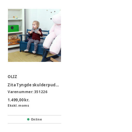
OLIZ
Zita Tyngde skulderpude 1 kg 3-4 år
Varenummer:
351226
1.499,00 kr.
Ekskl. moms
Online