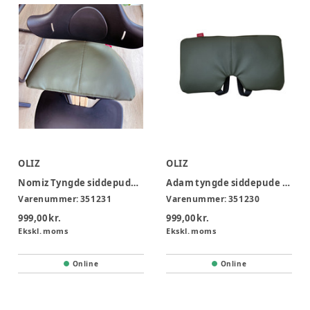
OLIZ
OLIZ
Nomiz Tyngde siddepude - Hård
Adam tyngde siddepude - Blød
Varenummer:
351231
Varenummer:
351230
999,00 kr.
999,00 kr.
Ekskl. moms
Ekskl. moms
Online
Online