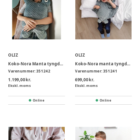
OLIZ
OLIZ
Koko-Nora Manta tyngdetæppe stor 2,9 kg 2,5 år +
Koko-Nora manta tyngdetæppe lille 1,4 kg 1 år +
Varenummer:
351242
Varenummer:
351241
1.199,00 kr.
699,00 kr.
Ekskl. moms
Ekskl. moms
Online
Online