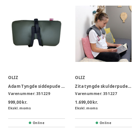
OLIZ
OLIZ
Adam Tyngde siddepude - Hård
Zita tyngde skulderpude 1,5 kg 4-5 år
Varenummer:
351229
Varenummer:
351227
999,00 kr.
1.699,00 kr.
Ekskl. moms
Ekskl. moms
Online
Online