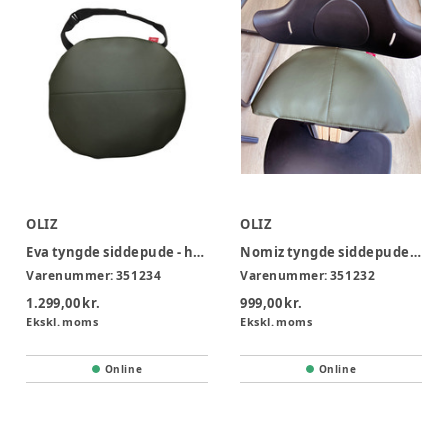
OLIZ
OLIZ
Eva tyngde siddepude - hård
Nomiz tyngde siddepude - Blød
Varenummer:
351234
Varenummer:
351232
1.299,00 kr.
999,00 kr.
Ekskl. moms
Ekskl. moms
Online
Online