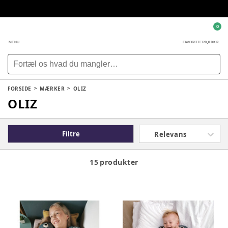
0
0,00 KR.
MENU
FAVORITTER
FORSIDE
MÆRKER
OLIZ
OLIZ
Filtre
Relevans
15 produkter