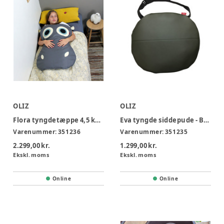
OLIZ
OLIZ
Flora tyngdetæppe 4,5 kg 5 år +
Eva tyngde siddepude - Blød
Varenummer:
351236
Varenummer:
351235
2.299,00 kr.
1.299,00 kr.
Ekskl. moms
Ekskl. moms
Online
Online