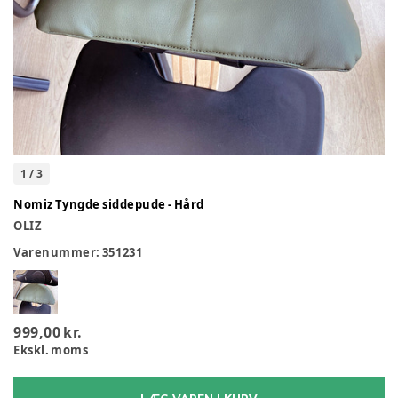
1
/
3
Nomiz Tyngde siddepude - Hård
OLIZ
Varenummer:
351231
999,00 kr.
Ekskl. moms