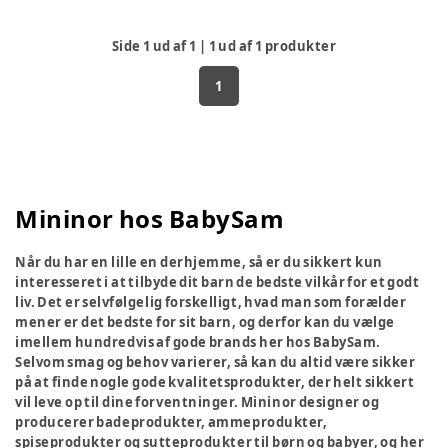
Side
1
ud af
1
|
1
ud af
1
produkter
1
Mininor hos BabySam
Når du har en lille en derhjemme, så er du sikkert kun
interesseret i at tilbyde dit barn de bedste vilkår for et godt
liv. Det er selvfølgelig forskelligt, hvad man som forælder
mener er det bedste for sit barn, og derfor kan du vælge
imellem hundredvis af gode brands her hos BabySam.
Selvom smag og behov varierer, så kan du altid være sikker
på at finde nogle gode kvalitetsprodukter, der helt sikkert
vil leve op til dine forventninger. Mininor designer og
producerer badeprodukter, ammeprodukter,
spiseprodukter og sutteprodukter til børn og babyer, og her