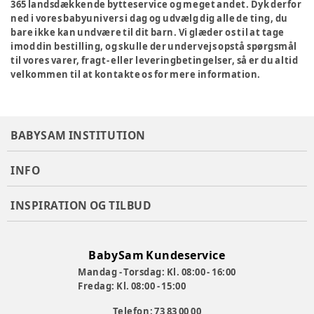
365 landsdækkende bytteservice og meget andet. Dyk derfor
ned i vores babyunivers i dag og udvælg dig alle de ting, du
bare ikke kan undvære til dit barn. Vi glæder os til at tage
imod din bestilling, og skulle der undervejs opstå spørgsmål
til vores varer, fragt- eller leveringbetingelser, så er du altid
velkommen til at kontakte os for mere information.
BABYSAM INSTITUTION
INFO
INSPIRATION OG TILBUD
BabySam Kundeservice
Mandag - Torsdag: Kl. 08:00 - 16:00
Fredag: Kl. 08:00 - 15:00
Telefon: 73 83 00 00