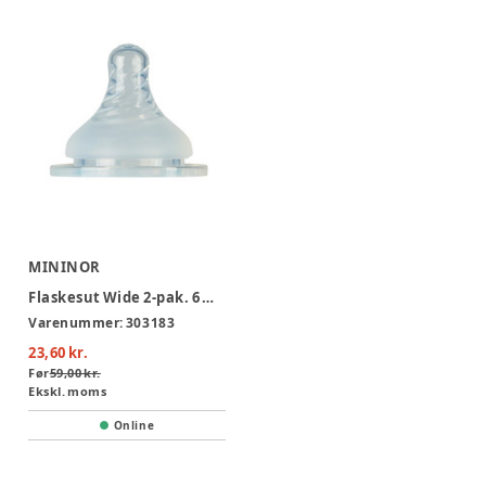
MININOR
Flaskesut Wide 2-pak. 6 mdr.+
Varenummer:
303183
23,60 kr.
Før
59,00 kr.
Ekskl. moms
Online