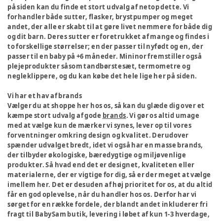
på siden kan du finde et stort udvalg af netop dette. Vi
forhandler både sutter, flasker, brystpumper og meget
andet, der alle er skabt til at gøre livet nemmere for både dig
og dit barn. Deres sutter er foretrukket af mange og findes i
to forskellige størrelser; en der passer til nyfødt og en, der
passer til en baby på +6 måneder. Mininor fremstiller også
plejeprodukter såsom tandbørstesæt, termometre og
negleklippere, og du kan købe det hele lige her på siden.
Vi har et hav af brands
Vælger du at shoppe her hos os, så kan du glæde dig over et
kæmpe stort udvalg af gode
brands
. Vi gør os altid umage
med at vælge kun de mærker vi synes, lever op til vores
forventninger omkring design og kvalitet. Derudover
spænder udvalget bredt, idet vi også har en masse brands,
der tilbyder økologiske, bæredygtige og miljøvenlige
produkter. Så hvad end det er designet, kvaliteten eller
materialerne, der er vigtige for dig, så er der meget at vælge
imellem her. Det er desuden af høj prioritet for os, at du altid
får en god oplevelse, når du handler hos os. Derfor har vi
sørget for en række fordele, der blandt andet inkluderer fri
fragt til BabySam butik, levering i løbet af kun 1-3 hverdage,