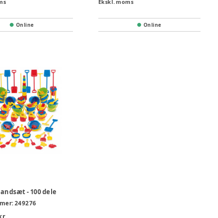
ms
Ekskl. moms
Online
Online
andsæt - 100 dele
mer:
249276
kr.