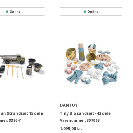
Online
Online
DANTOY
an Strandsæt 15 dele
Tiny Bio sandsæt - 43 dele
mer:
338641
Varenummer:
307063
.
1.099,00 kr.