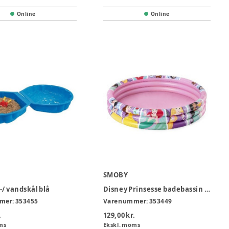
Online
Online
SMOBY
-/ vandskål blå
Disney Prinsesse badebassin Ø122 cm
mer:
353455
Varenummer:
353449
.
129,00 kr.
ms
Ekskl. moms