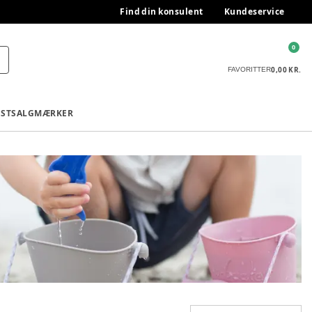
Find din konsulent
Kundeservice
0
0,00 KR.
FAVORITTER
ESTSALG
MÆRKER