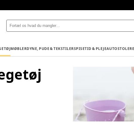
GETØJ
MØBLER
DYNE, PUDE & TEKSTILER
SPISETID & PLEJE
AUTOSTOLE
R
egetøj