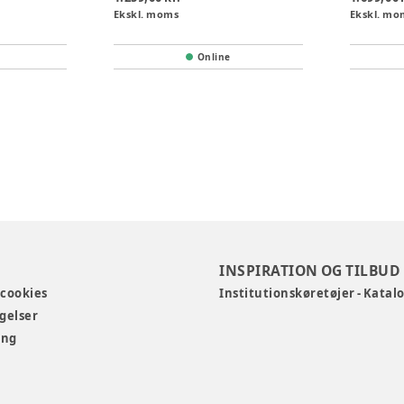
Ekskl. moms
Ekskl. mo
Online
INSPIRATION OG TILBUD
 cookies
Institutionskøretøjer - Katal
gelser
ing