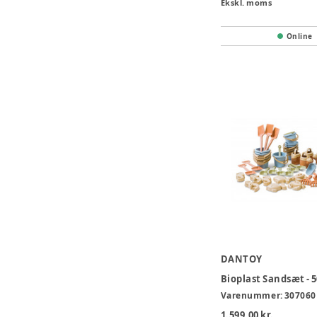
Ekskl. moms
Online
DANTOY
Bioplast Sandsæt - 5
Varenummer:
307060
1.599,00 kr.