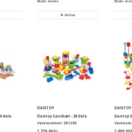
Ekskl. moms
Ekskl. mo
Online
DANTOY
DANTOY
0 dele
Dantoy Sandsæt - 38 dele
Dantoy S
Varenummer:
281290
Varenum
1.259,00 kr.
1.699,00 