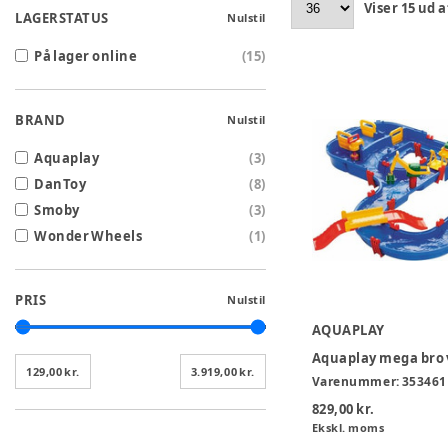
Viser
15
ud a
LAGERSTATUS
Nulstil
På lager online
(
15
)
BRAND
Nulstil
Aquaplay
(
3
)
DanToy
(
8
)
Smoby
(
3
)
Wonder Wheels
(
1
)
PRIS
Nulstil
AQUAPLAY
129,00 kr.
3.919,00 kr.
Varenummer:
353461
829,00 kr.
Ekskl. moms