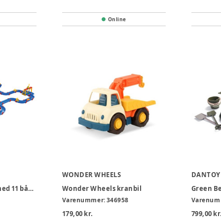
Online
WONDER WHEELS
DANTOY
Aquaplay Gigasæt med 11 både, 8 figurer og ekstra stor vandbane
Wonder Wheels kranbil
Green Be
Varenummer:
346958
Varenum
179,00 kr.
799,00 kr