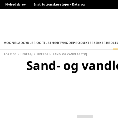
Nyhedsbrev
Institutionskøretøjer - Katalog
VOGNE
LADCYKLER OG TILBEHØR
TYNGDEPRODUKTER
SIKKERHED
LE
FORSIDE
LEGETØJ
UDELEG
SAND- OG VANDLEGETØJ
Sand- og vandl