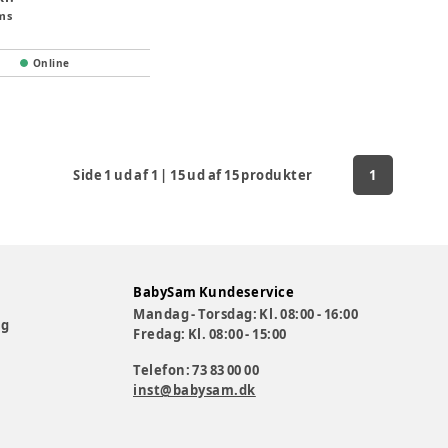
ms
Online
Side
1
ud af
1
|
15
ud af
15
produkter
1
BabySam Kundeservice
Mandag - Torsdag: Kl. 08:00 - 16:00
og
Fredag: Kl. 08:00 - 15:00
Telefon: 73 83 00 00
inst@babysam.dk