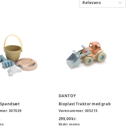
Relevans
DANTOY
O Spandsæt
Bioplast Traktor med grab
mer:
307029
Varenummer:
305215
.
299,00 kr.
ms
Ekskl. moms