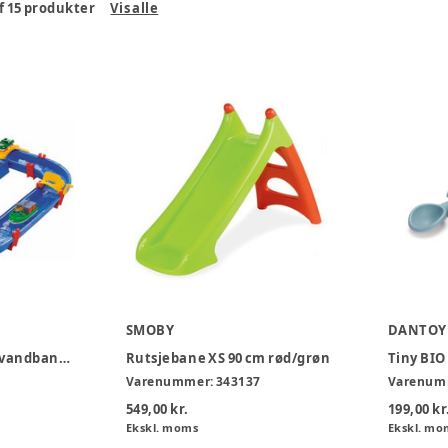
f
15
produkter
Vis alle
SMOBY
DANTOY
Aquaplay mega bro vandbane m/ 49 dele
Rutsjebane XS 90 cm rød/grøn
Tiny BI
Varenummer:
343137
Varenum
549,00 kr.
199,00 kr
Ekskl. moms
Ekskl. mo