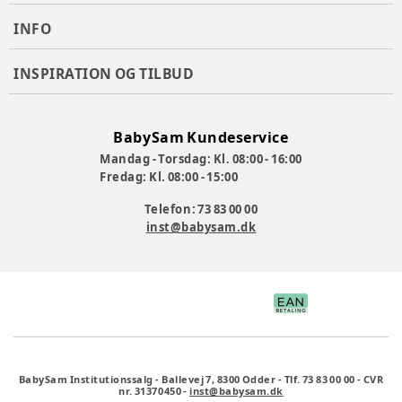
skabe underholdning, aktivitet og udvikling.
INFO
Varenummer:
353455
INSPIRATION OG TILBUD
BabySam Kundeservice
Mandag - Torsdag: Kl. 08:00 - 16:00
Fredag: Kl. 08:00 - 15:00
Telefon: 73 83 00 00
inst@babysam.dk
BabySam Institutionssalg
-
Ballevej 7, 8300 Odder
-
Tlf. 73 83 00 00
-
CVR
nr. 31370450
-
inst@babysam.dk