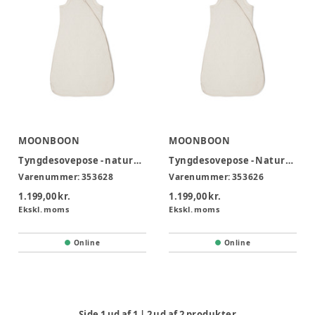
MOONBOON
MOONBOON
Tyngdesovepose - nature 12-15 kg.
Tyngdesovepose - Nature, 9-12 kg.
Varenummer:
353628
Varenummer:
353626
1.199,00 kr.
1.199,00 kr.
Ekskl. moms
Ekskl. moms
Online
Online
Side
1
ud af
1
|
2
ud af
2
produkter