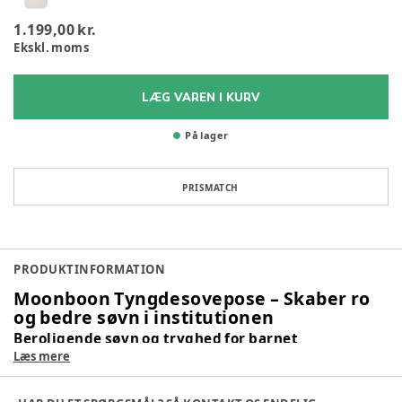
1.199,00 kr.
Ekskl. moms
LÆG VAREN I KURV
På lager
PRISMATCH
PRODUKTINFORMATION
Moonboon Tyngdesovepose – Skaber ro
og bedre søvn i institutionen
Beroligende søvn og tryghed for barnet
Læs mere
Moonboons tyngdesovepose hjælper barnet med at finde ro,
falde hurtigere i søvn og opnå en mere stabil søvnkvalitet –
både under middagsluren og ved putning i vuggestue eller