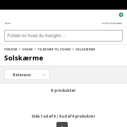
0
0,00 KR.
MENU
FAVORITTER
FORSIDE
VOGNE
TILBEHØR TIL VOGNE
SOLSKÆRME
Solskærme
Relevans
0 produkter
Side
1
ud af
0
|
0
ud af
0
produkter