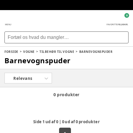
0
0,00 KR.
MENU
FAVORITTER
FORSIDE
VOGNE
TILBEHØR TIL VOGNE
BARNEVOGNSPUDER
Barnevognspuder
Relevans
0 produkter
Side
1
ud af
0
|
0
ud af
0
produkter